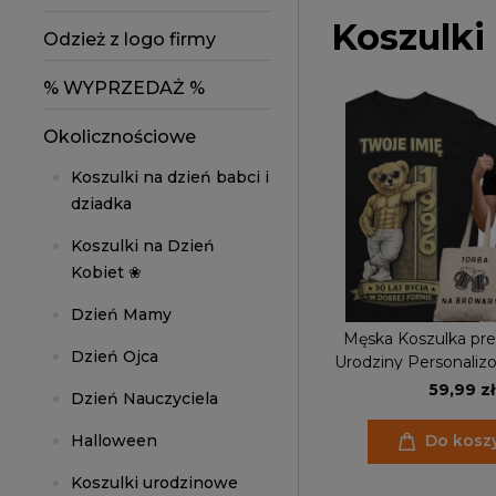
Koszulki
Odzież z logo firmy
% WYPRZEDAŻ %
Okolicznościowe
Koszulki na dzień babci i
dziadka
Koszulki na Dzień
Kobiet ❀
Dzień Mamy
Męska Koszulka pre
Dzień Ojca
Urodziny Personaliz
Imię torba gr
59,99 zł
Dzień Nauczyciela
Halloween
Do kosz
Koszulki urodzinowe