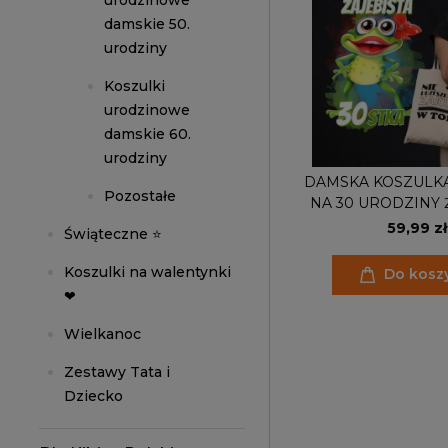
urodzinowe
damskie 50.
urodziny
Koszulki
urodzinowe
damskie 60.
urodziny
DAMSKA KOSZULK
Pozostałe
NA 30 URODZINY 
30STKA TORBA 
59,99 zł
Świąteczne ⭐
Koszulki na walentynki
Do kosz
❤
Wielkanoc
Zestawy Tata i
Dziecko