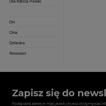
Dla Kibica Polski
On
Ona
Dziecko
Nowości
Zapisz się do newsl
Podaj swój adres e-mail, jeżeli chcesz otrzymywać i