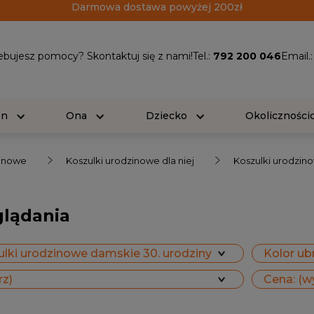
Darmowa dostawa powyżej 200zł
ebujesz pomocy? Skontaktuj się z nami!
Tel.:
792 200 046
Email.
On
Ona
Dziecko
Okolicznośc
zinowe
Koszulki urodzinowe dla niej
Koszulki urodzin
glądania
ulki urodzinowe damskie 30. urodziny
Kolor ubr
rz)
Cena: (w