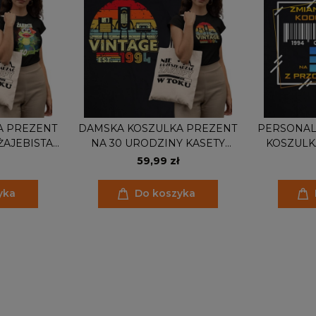
A PREZENT
DAMSKA KOSZULKA PREZENT
PERSONAL
ŻAJEBISTA
NA 30 URODZINY KASETY
KOSZULK
GRATIS
VINTAGE 1994 TORBA GRATIS
URODZINY 
59,99 zł
Z PRZOD
yka
Do koszyka