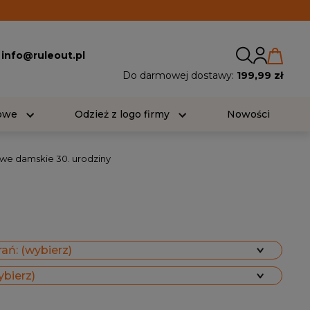
:
info@ruleout.pl
Do darmowej dostawy:
199,99 zł
iowe
Odzież z logo firmy
Nowości
owe damskie 30. urodziny
ań: (wybierz)
ybierz)