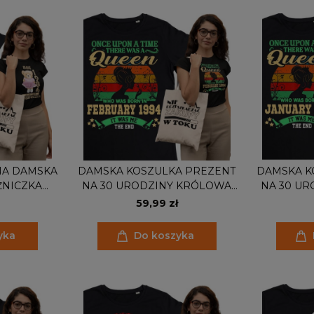
A DAMSKA
DAMSKA KOSZULKA PREZENT
DAMSKA K
ŻNICZKA
NA 30 URODZINY KRÓLOWA
NA 30 U
40 50 60 70
URODZONA W LUTYM 1994
URODZONA
59,99 zł
MIĘ I ROK
TORBA GRATIS
TO
TIS
yka
Do koszyka