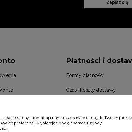
Zapisz się
onto
Płatności i dosta
wienia
Formy płatności
 konta
Czas i koszty dostawy
nia
 działanie strony i pomagają nam dostosować ofertę do Twoich potr
 swoich preferencji, wybierając opcję "Dostosuj zgody".
ści.