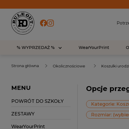
Potrz
% WYPRZEDAŻ %
WearYourPrint
Strona główna
Okolicznościowe
Koszulki urod
MENU
Opcje prze
POWRÓT DO SZKOŁY
Kategorie: Kosz
ZESTAWY
Rozmiar: (wybie
WearYourPrint