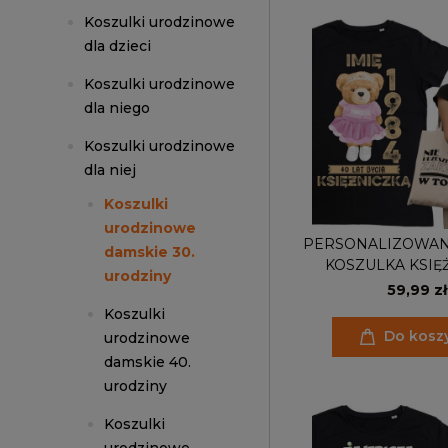
Koszulki urodzinowe
dla dzieci
Koszulki urodzinowe
dla niego
Koszulki urodzinowe
dla niej
Koszulki
urodzinowe
PERSONALIZOWAN
damskie 30.
KOSZULKA KSIĘ
urodziny
PREZENT NA 18 30 
59,99 zł
URODZINY PODAJ I
Koszulki
TORBA GRA
Do kosz
urodzinowe
damskie 40.
urodziny
Koszulki