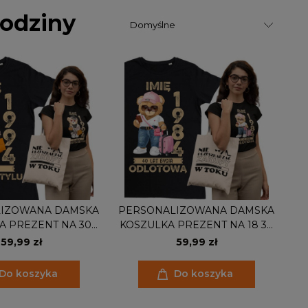
rodziny
IZOWANA DAMSKA
PERSONALIZOWANA DAMSKA
A PREZENT NA 30
KOSZULKA PREZENT NA 18 30
1994 STYLOWY MIŚ
40 50 60 70 URODZINY PODAJ
59,99 zł
59,99 zł
IĘ TORBA GRATIS
IMIĘ I ROK TORBA GRATIS
Do koszyka
Do koszyka