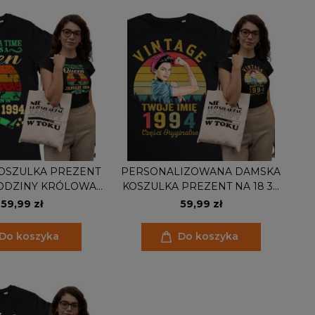
OSZULKA PREZENT
PERSONALIZOWANA DAMSKA
RODZINY KRÓLOWA
KOSZULKA PREZENT NA 18 30
 W STYCZNIU 1994
40 50 60 70 URODZINY PIN UP
59,99 zł
59,99 zł
RBA GRATIS
GIRL PODAJ ROK I IMIĘ TORBA
GRATIS
Do koszyka
Do koszyka