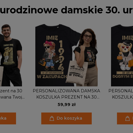
 urodzinowe damskie 30. u
zent na 30
PERSONALIZOWANA DAMSKA
PERSONAL
owana Twoje
KOSZULKA PREZENT NA 30
KOSZULK
atis
URODZINY 1994
URODZINY 
59,99 zł
ZAKUPOHOLICZKA PODAJ IMIĘ
PODAJ IM
TORBA GRATIS
yka
Do koszyka