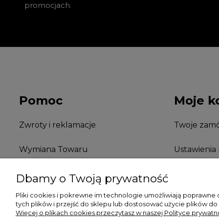
promocjach.
Pomoc
Moje k
Zwroty i reklamacje
Twoje zamó
Wymiana Towaru
Ustawienia
FAQ
Przechowal
Dbamy o Twoją prywatność
Pliki cookies i pokrewne im technologie umożliwiają poprawne
tych plików i przejść do sklepu lub dostosować użycie plików do
Więcej o plikach cookies przeczytasz w naszej Polityce prywatno
Koszulki z nadrukiem | Sklep internetowy Rule Out