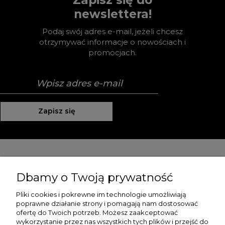
newslettera!
Podaj swój adres e-mail, jeżeli chcesz
otrzymywać informacje o nowościach i
promocjach.
Zapisz się
Pomoc
Dbamy o Twoją prywatność
Moje konto
Pliki cookies i pokrewne im technologie umożliwiają
poprawne działanie strony i pomagają nam dostosować
Płatności i dostawa
ofertę do Twoich potrzeb. Możesz zaakceptować
wykorzystanie przez nas wszystkich tych plików i przejść do