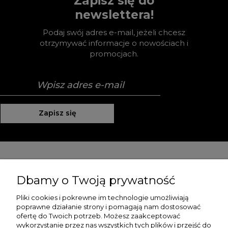
Zapisz się do
newslettera!
Podaj swój adres e-mail, jeżeli chcesz
otrzymywać informacje o nowościach i
promocjach.
Zapisz się
Pomoc
Dbamy o Twoją prywatność
Moje konto
Pliki cookies i pokrewne im technologie umożliwiają
poprawne działanie strony i pomagają nam dostosować
Płatności i dostawa
ofertę do Twoich potrzeb. Możesz zaakceptować
wykorzystanie przez nas wszystkich tych plików i przejść do