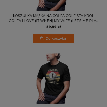
KOSZULKA MĘSKA NA GOLFA GOLFISTA KRÓL
GOLFA I LOVE (IT WHEN) MY WIFE (LET'S ME PLAY
GOLF)
59,99 zł
Do koszyka