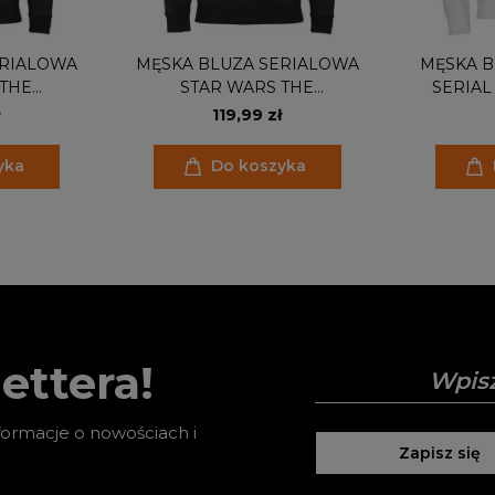
ERIALOWA
MĘSKA BLUZA SERIALOWA
MĘSKA B
 THE
STAR WARS THE
SERIA
S IS THE
MANDALORIAN THIS IS THE
MAN
119,99 zł
WAY
yka
Do koszyka
ettera!
nformacje o nowościach i
Zapisz się