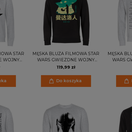
MOWA STAR
MĘSKA BLUZA FILMOWA STAR
MĘSKA BL
E WOJNY
WARS GWIEZDNE WOJNY
WARS G
GROGU
MANDALORIAN GROGU
MARSZ I
119,99 zł
yka
Do koszyka