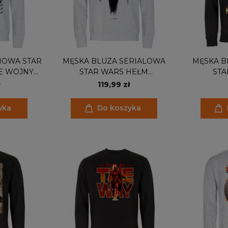
MOWA STAR
MĘSKA BLUZA SERIALOWA
MĘSKA B
E WOJNY
STAR WARS HEŁM
STA
IEC
MANDALORIANA
MANDA
119,99 zł
ANY
yka
Do koszyka