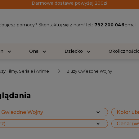
Darmowa dostawa powyżej 200zł
ebujesz pomocy? Skontaktuj się z nami!
Tel.:
792 200 046
Email.
On
Ona
Dziecko
Okolicznośc
uzy Filmy, Seriale i Anime
Bluzy Gwiezdne Wojny
glądania
y Gwiezdne Wojny
Kolor ubr
rz)
Cena: (w