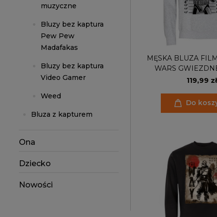
muzyczne
Bluzy bez kaptura
Pew Pew
Madafakas
MĘSKA BLUZA FIL
Bluzy bez kaptura
WARS GWIEZDN
Video Gamer
SZTURMOW
119,99 zł
ARESZTOW
Weed
Do kosz
Bluza z kapturem
Ona
Dziecko
Nowości