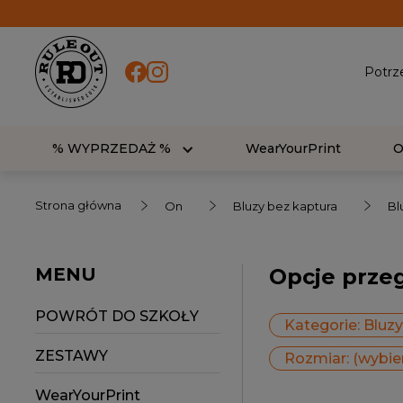
Potrz
% WYPRZEDAŻ %
WearYourPrint
Strona główna
On
Bluzy bez kaptura
Bl
MENU
Opcje prze
POWRÓT DO SZKOŁY
Kategorie: Bluz
ZESTAWY
Rozmiar: (wybie
WearYourPrint