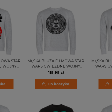
MOWA STAR
MĘSKA BLUZA FILMOWA STAR
MĘSKA BL
E WOJNY
WARS GWIEZDNE WOJNY
WARS G
DER
DARTH VADER
DA
119,99 zł
yka
Do koszyka