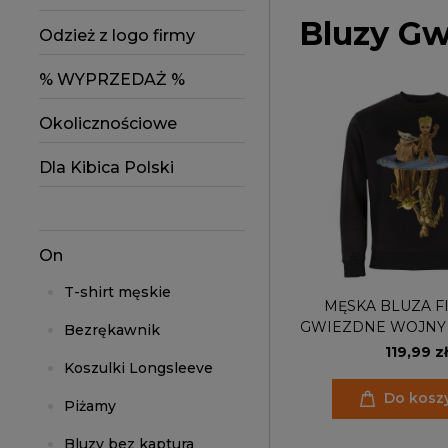
Bluzy G
Odzież z logo firmy
% WYPRZEDAŻ %
Okolicznościowe
Dla Kibica Polski
On
T-shirt męskie
MĘSKA BLUZA 
GWIEZDNE WOJNY 
Bezrękawnik
GLAKTYKI GROOT
119,99 zł
Koszulki Longsleeve
ODBICI
Do kosz
Piżamy
Bluzy bez kaptura