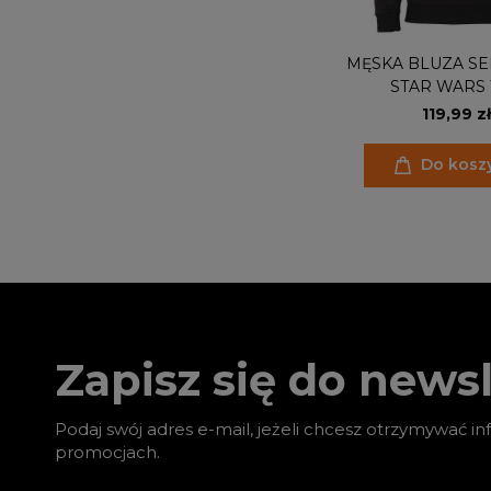
MĘSKA BLUZA S
STAR WARS
MANDALORIAN THI
119,99 zł
WAY
Do kosz
Zapisz się do newsl
Podaj swój adres e-mail, jeżeli chcesz otrzymywać i
promocjach.