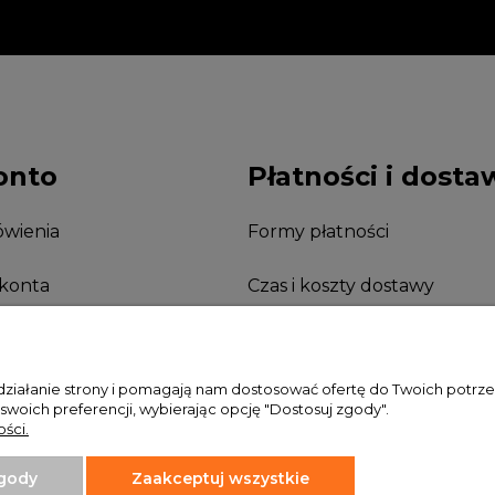
onto
Płatności i dosta
wienia
Formy płatności
 konta
Czas i koszty dostawy
nia
 działanie strony i pomagają nam dostosować ofertę do Twoich potr
 swoich preferencji, wybierając opcję "Dostosuj zgody".
ści.
zgody
Zaakceptuj wszystkie