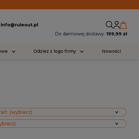
:
info@ruleout.pl
Do darmowej dostawy:
199,99 zł
iowe
Odzież z logo firmy
Nowości
ań: (wybierz)
ybierz)