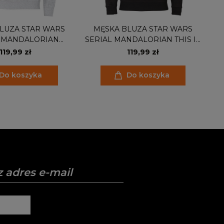
LUZA STAR WARS
MĘSKA BLUZA STAR WARS
L MANDALORIAN
SERIAL MANDALORIAN THIS IS
DO I GROGU
THE WAY
119,99 zł
119,99 zł
Do koszyka
Do koszyka