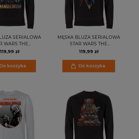
LUZA SERIALOWA
MĘSKA BLUZA SERIALOWA
R WARS THE
STAR WARS THE
LORIAN HEŁMY
MANDALORIAN MANDO I
119,99 zł
119,99 zł
GROGU
Do koszyka
Do koszyka