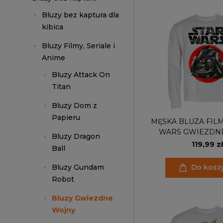
Bluzy bez kaptura dla
kibica
Bluzy Filmy, Seriale i
Anime
Bluzy Attack On
Titan
Bluzy Dom z
Papieru
MĘSKA BLUZA FIL
WARS GWIEZDN
Bluzy Dragon
DARTH VA
119,99 zł
Ball
Bluzy Gundam
Do kosz
Robot
Bluzy Gwiezdne
Wojny