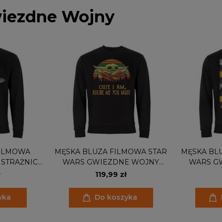
wiezdne Wojny
FILMOWA
MĘSKA BLUZA FILMOWA STAR
MĘSKA BL
STRAŻNICY
WARS GWIEZDNE WOJNY
WARS G
 I YODA
BABY YODA CUTE I AM, ADORE
BOHATER
119,99 zł
E
ME YOU MUST
yka
Do koszyka