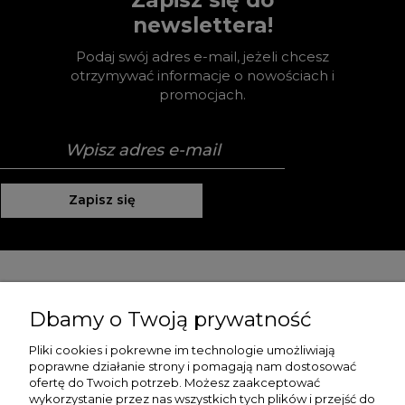
newslettera!
Podaj swój adres e-mail, jeżeli chcesz
otrzymywać informacje o nowościach i
promocjach.
Zapisz się
Pomoc
Dbamy o Twoją prywatność
Moje konto
Pliki cookies i pokrewne im technologie umożliwiają
poprawne działanie strony i pomagają nam dostosować
Płatności i dostawa
ofertę do Twoich potrzeb. Możesz zaakceptować
wykorzystanie przez nas wszystkich tych plików i przejść do