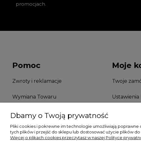
promocjach.
Pomoc
Moje k
Zwroty i reklamacje
Twoje zamó
Wymiana Towaru
Ustawienia
FAQ
Przechowal
Dbamy o Twoją prywatność
Pliki cookies i pokrewne im technologie umożliwiają poprawne
tych plików i przejść do sklepu lub dostosować użycie plików do
Więcej o plikach cookies przeczytasz w naszej Polityce prywatno
Koszulki z nadrukiem | Sklep internetowy Rule Out