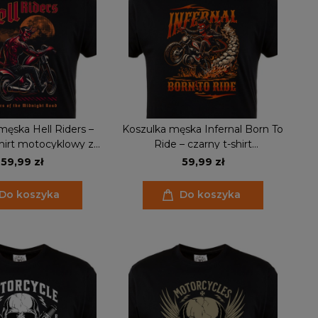
męska Hell Riders –
Koszulka męska Infernal Born To
shirt motocyklowy z
Ride – czarny t-shirt
iker, dark moto styl
motocyklowy z diabłem, biker,
59,99 zł
59,99 zł
ogień, rebel styl
Do koszyka
Do koszyka