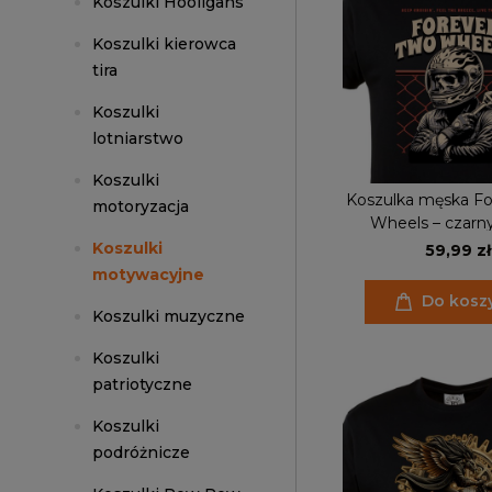
Koszulki Hooligans
Koszulki kierowca
tira
Koszulki
lotniarstwo
Koszulki
Koszulka męska Fo
motoryzacja
Wheels – czarny 
motocyklowy, biker s
Koszulki
59,99 zł
dla motocykl
motywacyjne
Do kosz
Koszulki muzyczne
Koszulki
patriotyczne
Koszulki
podróżnicze