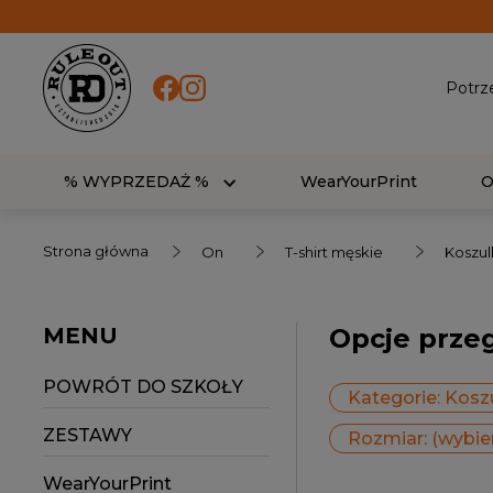
Potrz
% WYPRZEDAŻ %
WearYourPrint
Strona główna
On
T-shirt męskie
Koszul
MENU
Opcje prze
POWRÓT DO SZKOŁY
Kategorie: Kosz
ZESTAWY
Rozmiar: (wybie
WearYourPrint