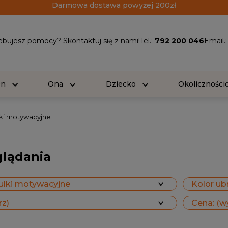
Darmowa dostawa powyżej 200zł
ebujesz pomocy? Skontaktuj się z nami!
Tel.:
792 200 046
Email.
On
Ona
Dziecko
Okolicznośc
ki motywacyjne
glądania
ulki motywacyjne
Kolor ubr
rz)
Cena: (w