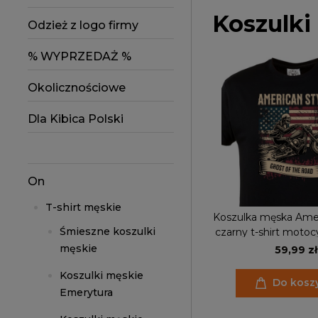
Koszulki
Odzież z logo firmy
% WYPRZEDAŻ %
Okolicznościowe
Dla Kibica Polski
On
T-shirt męskie
Koszulka męska Amer
Śmieszne koszulki
czarny t-shirt motocy
flaga USA, Ghost o
męskie
59,99 zł
Koszulki męskie
Do kosz
Emerytura