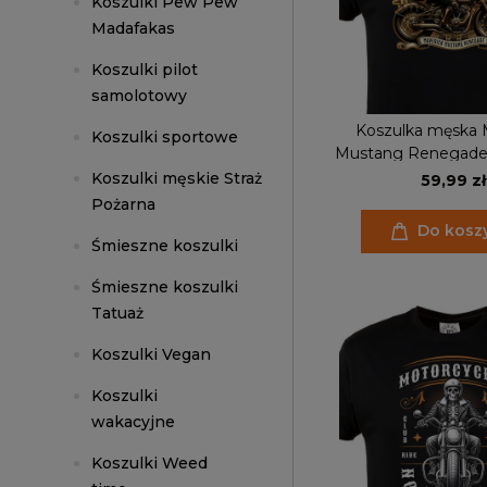
Koszulki Pew Pew
Madafakas
Koszulki pilot
samolotowy
Koszulka męska 
Koszulki sportowe
Mustang Renegade –
shirt motocyklowy 
Koszulki męskie Straż
59,99 zł
skrzydlaty r
Pożarna
Do kosz
Śmieszne koszulki
Śmieszne koszulki
Tatuaż
Koszulki Vegan
Koszulki
wakacyjne
Koszulki Weed