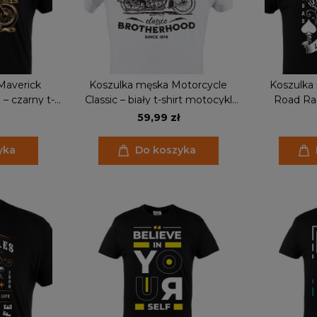
Maverick
Koszulka męska Motorcycle
Koszulka
 czarny t-
Classic – biały t-shirt motocykl
Road Rac
steampunk,
vintage, prezent dla motocyklisty
motocyklo
59,99 zł
ider
yka
Do koszyka