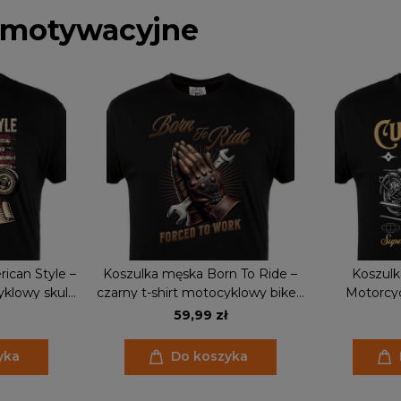
 motywacyjne
ican Style –
Koszulka męska Born To Ride –
Koszul
klowy skull,
czarny t-shirt motocyklowy biker,
Motorcycl
f the Road
prezent dla motocyklisty
motocyklow
59,99 zł
dla
yka
Do koszyka