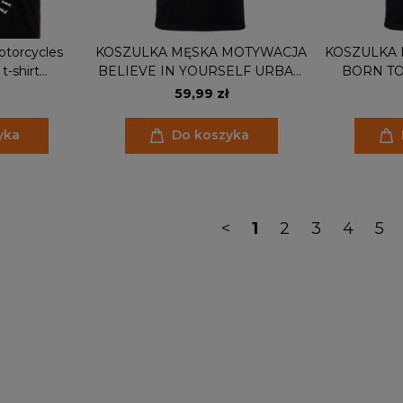
torcycles
KOSZULKA MĘSKA MOTYWACJA
KOSZULKA
t-shirt
BELIEVE IN YOURSELF URBAN
BORN TO
 rider, Ride
STYLE BE POSITIVE
STYL
59,99 zł
yka
Do koszyka
<
1
2
3
4
5