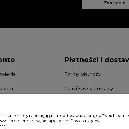
Zapisz się
onto
Płatności i dosta
wienia
Formy płatności
 konta
Czas i koszty dostawy
nia
 działanie strony i pomagają nam dostosować ofertę do Twoich potr
 swoich preferencji, wybierając opcję "Dostosuj zgody".
ści.