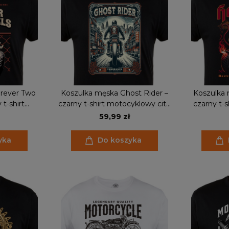
rever Two
Koszulka męska Ghost Rider –
Koszulka 
t-shirt
czarny t-shirt motocyklowy city
czarny t-
tyl, prezent
rider, vengeance on wheels
diabłem, b
59,99 zł
isty
yka
Do koszyka