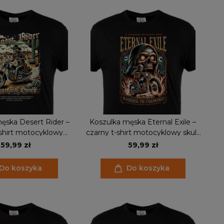
ęska Desert Rider –
Koszulka męska Eternal Exile –
-shirt motocyklowy
czarny t-shirt motocyklowy skull,
 western biker styl
grim reaper, prezent dla
59,99 zł
59,99 zł
motocyklisty
Do koszyka
Do koszyka