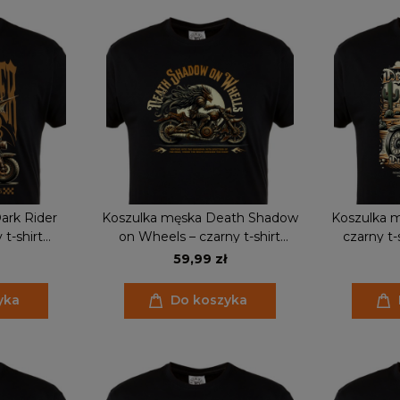
ark Rider
Koszulka męska Death Shadow
Koszulka m
t-shirt
on Wheels – czarny t-shirt
czarny t
y, smok na
motocyklowy, fantasy rider, biker
skeleton,
59,99 zł
zent
styl
yka
Do koszyka