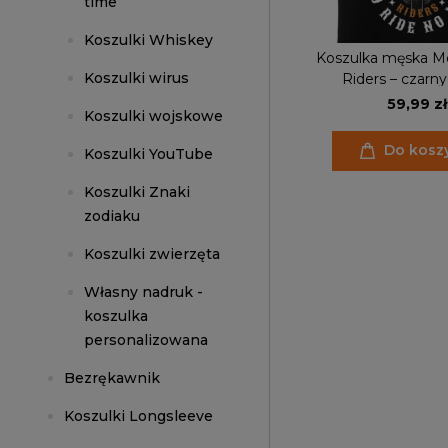
time
Koszulki Whiskey
Koszulka męska Mo
Koszulki wirus
Riders – czarny 
motocyklowy skeleton
59,99 zł
Koszulki wojskowe
No Life
Do kosz
Koszulki YouTube
Koszulki Znaki
zodiaku
Koszulki zwierzęta
Własny nadruk -
koszulka
personalizowana
Bezrękawnik
Koszulki Longsleeve