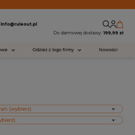
:
info@ruleout.pl
Do darmowej dostawy:
199,99 zł
iowe
Odzież z logo firmy
Nowości
ań: (wybierz)
ybierz)