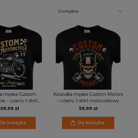
ka męska Custom
Koszulka męska Custom Motors
e – czarny t-shirt
– czarny t-shirt motocyklowy
y vintage, prezent
skull, prezent dla motocyklisty
59,99 zł
59,99 zł
 motocyklisty
Do koszyka
Do koszyka