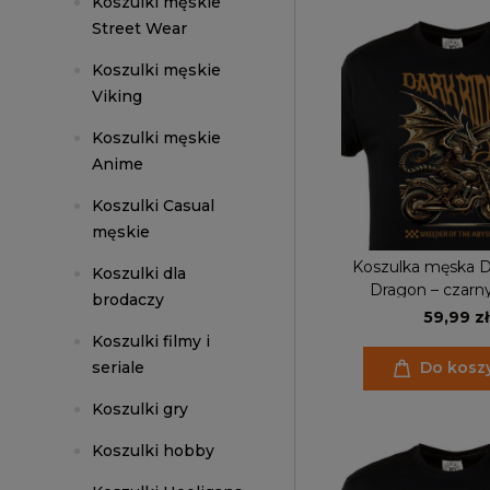
Koszulki męskie
Street Wear
Koszulki męskie
Viking
Koszulki męskie
Anime
Koszulki Casual
męskie
Koszulka męska D
Koszulki dla
Dragon – czarny 
brodaczy
motocyklowy fantas
59,99 zł
motorze, pre
Koszulki filmy i
seriale
Do kosz
Koszulki gry
Koszulki hobby