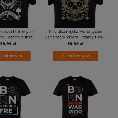
 męska Motorcycle
Koszulka męska Motorcycles
e – czarny t-shirt
Legendary Riders – czarny t-shirt
wy skull, Legendary
motocyklowy skull, biker styl
59,99 zł
59,99 zł
Riders
Do koszyka
Do koszyka