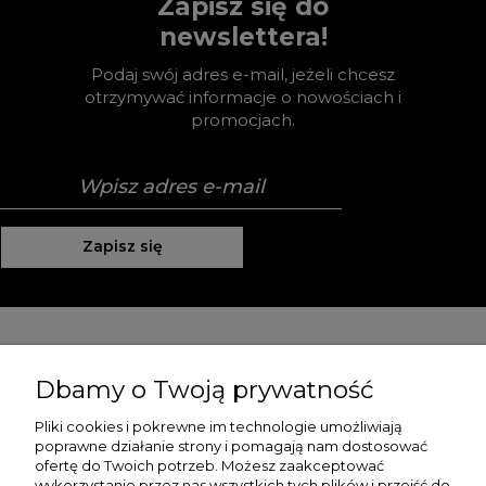
Zapisz się do
newslettera!
Podaj swój adres e-mail, jeżeli chcesz
otrzymywać informacje o nowościach i
promocjach.
Zapisz się
Pomoc
Dbamy o Twoją prywatność
Moje konto
Pliki cookies i pokrewne im technologie umożliwiają
poprawne działanie strony i pomagają nam dostosować
Płatności i dostawa
ofertę do Twoich potrzeb. Możesz zaakceptować
wykorzystanie przez nas wszystkich tych plików i przejść do