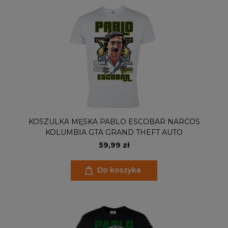
KOSZULKA MĘSKA PABLO ESCOBAR NARCOS
KOLUMBIA GTA GRAND THEFT AUTO
59,99 zł
Do koszyka