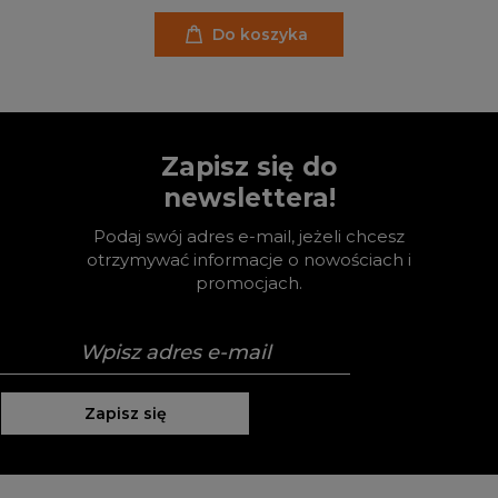
Do koszyka
Zapisz się do
newslettera!
Podaj swój adres e-mail, jeżeli chcesz
otrzymywać informacje o nowościach i
promocjach.
Zapisz się