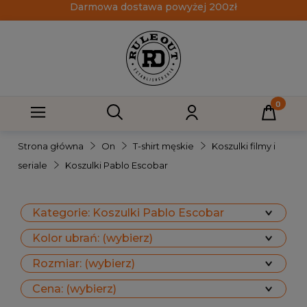
Darmowa dostawa powyżej 200zł
Strona główna
On
T-shirt męskie
Koszulki filmy i
seriale
Koszulki Pablo Escobar
Kategorie: Koszulki Pablo Escobar
Kolor ubrań: (wybierz)
Rozmiar: (wybierz)
Cena: (wybierz)