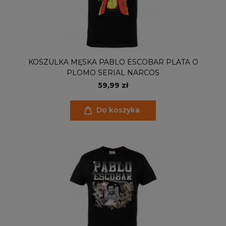
KOSZULKA MĘSKA PABLO ESCOBAR PLATA O
PLOMO SERIAL NARCOS
59,99 zł
Do koszyka