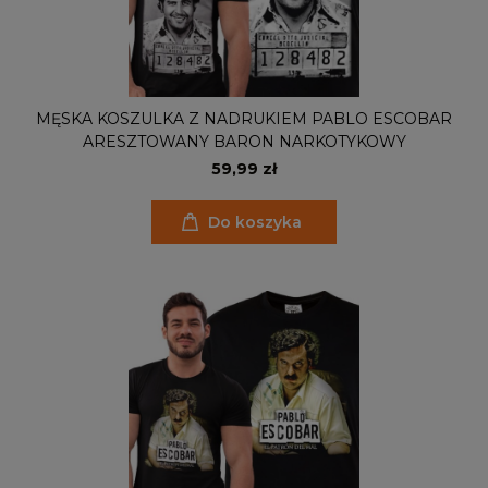
MĘSKA KOSZULKA Z NADRUKIEM PABLO ESCOBAR
ARESZTOWANY BARON NARKOTYKOWY
59,99 zł
Do koszyka