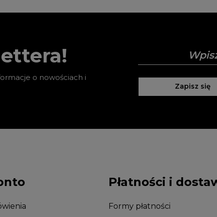
ettera!
nformacje o nowościach i
Zapisz się
onto
Płatności i dosta
wienia
Formy płatności