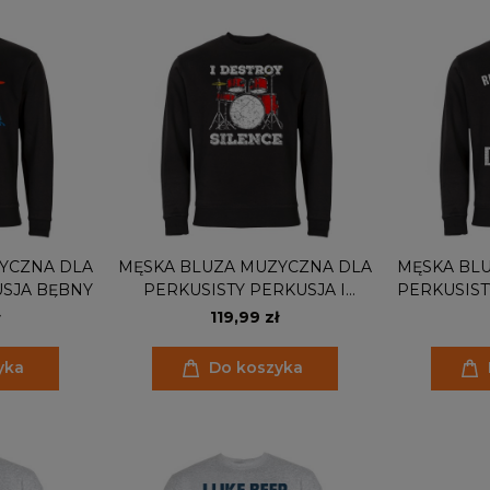
YCZNA DLA
MĘSKA BLUZA MUZYCZNA DLA
MĘSKA BL
USJA BĘBNY
PERKUSISTY PERKUSJA I
PERKUSIST
DESTROY SILENCE
ON P
119,99 zł
yka
Do koszyka