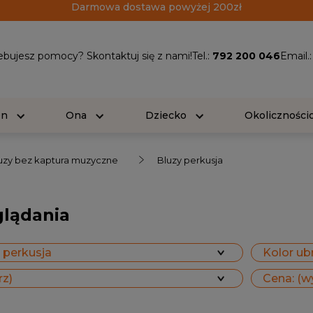
Darmowa dostawa powyżej 200zł
ebujesz pomocy? Skontaktuj się z nami!
Tel.:
792 200 046
Email.
On
Ona
Dziecko
Okolicznośc
uzy bez kaptura muzyczne
Bluzy perkusja
glądania
 perkusja
Kolor ubr
rz)
Cena: (w