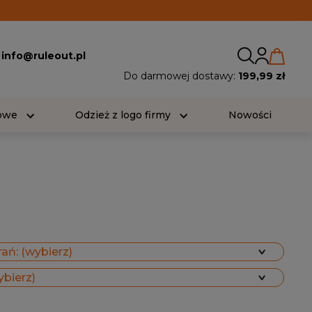
:
info@ruleout.pl
Do darmowej dostawy:
199,99 zł
iowe
Odzież z logo firmy
Nowości
ań: (wybierz)
ybierz)