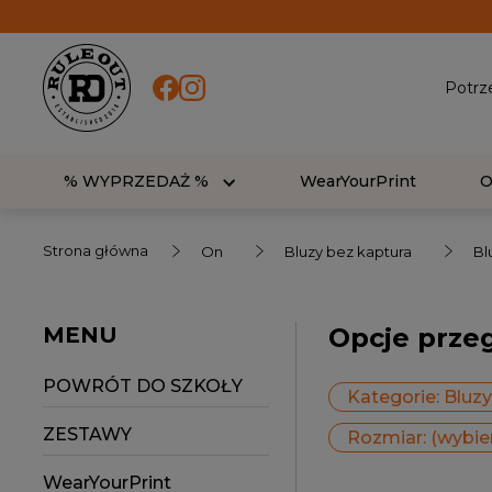
Potrz
% WYPRZEDAŻ %
WearYourPrint
Strona główna
On
Bluzy bez kaptura
Bl
MENU
Opcje prze
POWRÓT DO SZKOŁY
Kategorie: Bluzy
ZESTAWY
Rozmiar: (wybie
WearYourPrint