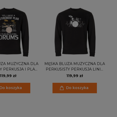
UZA MUZYCZNA DLA
MĘSKA BLUZA MUZYCZNA DLA
Y PERKUSJA I PLAN
PERKUSISTY PERKUSJA LINIA
LAYING DRUMS
ŻYCIA
119,99 zł
119,99 zł
Do koszyka
Do koszyka