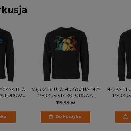
rkusja
YCZNA DLA
MĘSKA BLUZA MUZYCZNA DLA
MĘSKA BL
 KOLOROWE
PERKUSISTY KOLOROWA
PERKUSI
I
PERKUSJA DRUMS
119,99 zł
yka
Do koszyka