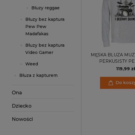
Bluzy reggae
Bluzy bez kaptura
Pew Pew
Madafakas
Bluzy bez kaptura
Video Gamer
MĘSKA BLUZA MUZ
PERKUSISTY P
Weed
SZKIELE
119,99 zł
Bluza z kapturem
Do kosz
Ona
Dziecko
Nowości