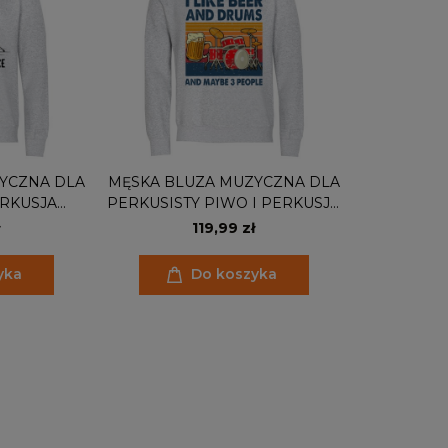
YCZNA DLA
MĘSKA BLUZA MUZYCZNA DLA
ERKUSJA
PERKUSISTY PIWO I PERKUSJA
T
I LIKE BEER AND DRUMS
119,99 zł
yka
Do koszyka