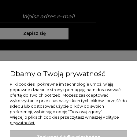
Zapisz się
Pomoc
Dbamy o Twoją prywatność
Moje konto
Pliki cookies i pokrewne im technologie umożliwiają
poprawne działanie strony i pomagają nam dostosować
Płatności i dostawa
ofertę do Twoich potrzeb. Możesz zaakceptować
wykorzystanie przez nas wszystkich tych plików i przejść do
O nas
sklepu lub dostosować użycie plików do swoich
preferencji, wybierając opcję "Dostosuj zgody".
Więcej o plikach cookies przeczytasz w naszej Polityce
prywatności.
Zaakceptuj tylko niezbędne