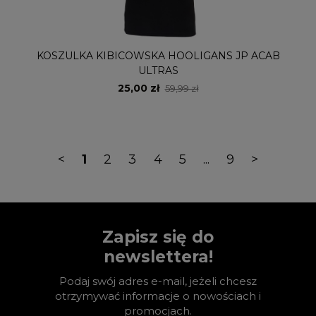
KOSZULKA KIBICOWSKA HOOLIGANS JP ACAB
ULTRAS
25,00 zł
59,99 zł
<
1
2
3
4
5
...
9
>
Zapisz się do
newslettera!
Podaj swój adres e-mail, jeżeli chcesz
otrzymywać informacje o nowościach i
promocjach.