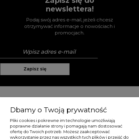
Zapisz się do
newslettera!
Podaj swój adres e-mail, jeżeli chcesz
otrzymywać informacje o nowościach i
promocjach.
Zapisz się
Pomoc
Dbamy o Twoją prywatność
Moje konto
Pliki cookies i pokrewne im technologie umożliwiają
poprawne działanie strony i pomagają nam dostosować
Płatności i dostawa
ofertę do Twoich potrzeb. Możesz zaakceptować
wykorzystanie przez nas wszystkich tych plików i przejść do