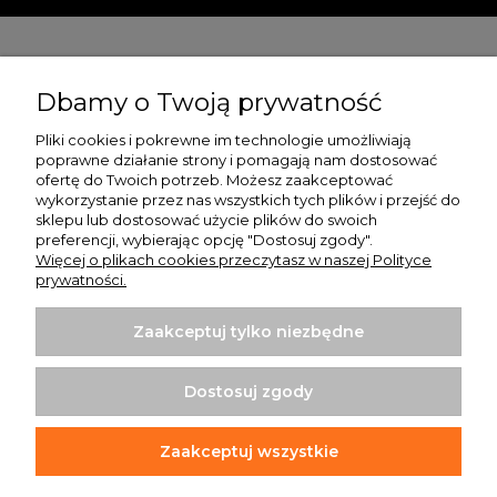
Pomoc
Dbamy o Twoją prywatność
Moje konto
Pliki cookies i pokrewne im technologie umożliwiają
poprawne działanie strony i pomagają nam dostosować
Płatności i dostawa
ofertę do Twoich potrzeb. Możesz zaakceptować
wykorzystanie przez nas wszystkich tych plików i przejść do
O nas
sklepu lub dostosować użycie plików do swoich
preferencji, wybierając opcję "Dostosuj zgody".
Więcej o plikach cookies przeczytasz w naszej Polityce
prywatności.
Zaakceptuj tylko niezbędne
Koszulki z nadrukiem | Sklep internetowy Rule Out
ul. Powstańców Wielkopolskich 35/1
Dostosuj zgody
64-020 Czempiń
info@ruleout.pl
Tel.: 792 200 046
Zaakceptuj wszystkie
NIP: 6981842203
REGON: 365373965