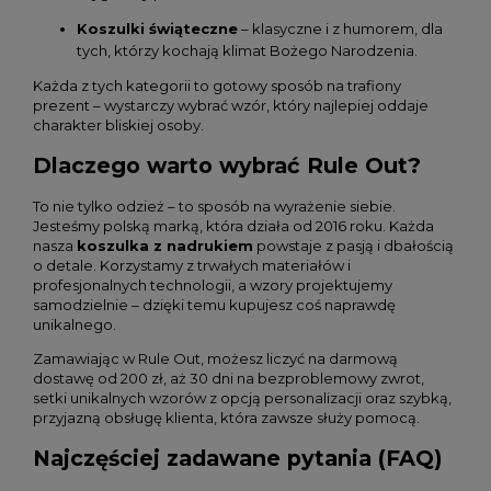
Koszulki świąteczne
– klasyczne i z humorem, dla
tych, którzy kochają klimat Bożego Narodzenia.
Każda z tych kategorii to gotowy sposób na trafiony
prezent – wystarczy wybrać wzór, który najlepiej oddaje
charakter bliskiej osoby.
Dlaczego warto wybrać Rule Out?
To nie tylko odzież – to sposób na wyrażenie siebie.
Jesteśmy polską marką, która działa od 2016 roku. Każda
nasza
koszulka z nadrukiem
powstaje z pasją i dbałością
o detale. Korzystamy z trwałych materiałów i
profesjonalnych technologii, a wzory projektujemy
samodzielnie – dzięki temu kupujesz coś naprawdę
unikalnego.
Zamawiając w Rule Out, możesz liczyć na darmową
dostawę od 200 zł, aż 30 dni na bezproblemowy zwrot,
setki unikalnych wzorów z opcją personalizacji oraz szybką,
przyjazną obsługę klienta, która zawsze służy pomocą.
Najczęściej zadawane pytania (FAQ)