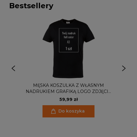
Bestsellery
MĘSKA KOSZULKA Z WŁASNYM
NADRUKIEM GRAFIKĄ LOGO ZDJĘCIE
RÓŻNE KOLORY
59,99 zł
Do koszyka