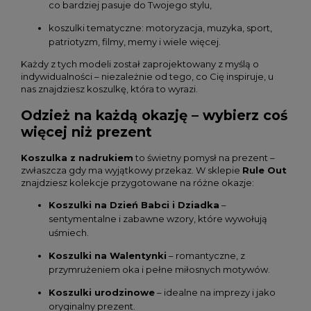
co bardziej pasuje do Twojego stylu,
koszulki tematyczne: motoryzacja, muzyka, sport,
patriotyzm, filmy, memy i wiele więcej.
Każdy z tych modeli został zaprojektowany z myślą o
indywidualności – niezależnie od tego, co Cię inspiruje, u
nas znajdziesz koszulkę, która to wyrazi.
Odzież na każdą okazję – wybierz coś
więcej niż prezent
Koszulka z nadrukiem
to świetny pomysł na prezent –
zwłaszcza gdy ma wyjątkowy przekaz. W sklepie
Rule Out
znajdziesz kolekcje przygotowane na różne okazje:
Koszulki na Dzień Babci i Dziadka
–
sentymentalne i zabawne wzory, które wywołują
uśmiech.
Koszulki na Walentynki
– romantyczne, z
przymrużeniem oka i pełne miłosnych motywów.
Koszulki urodzinowe
– idealne na imprezy i jako
oryginalny prezent.