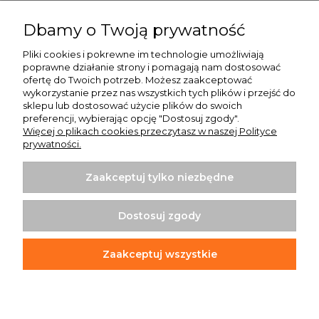
Pomoc
Dbamy o Twoją prywatność
Moje konto
Pliki cookies i pokrewne im technologie umożliwiają
poprawne działanie strony i pomagają nam dostosować
Płatności i dostawa
ofertę do Twoich potrzeb. Możesz zaakceptować
wykorzystanie przez nas wszystkich tych plików i przejść do
O nas
sklepu lub dostosować użycie plików do swoich
preferencji, wybierając opcję "Dostosuj zgody".
Więcej o plikach cookies przeczytasz w naszej Polityce
prywatności.
Zaakceptuj tylko niezbędne
Koszulki z nadrukiem | Sklep internetowy Rule Out
ul. Powstańców Wielkopolskich 35/1
Dostosuj zgody
64-020 Czempiń
info@ruleout.pl
Tel.: 792 200 046
Zaakceptuj wszystkie
NIP: 6981842203
REGON: 365373965
Pokaż pełną wersję strony