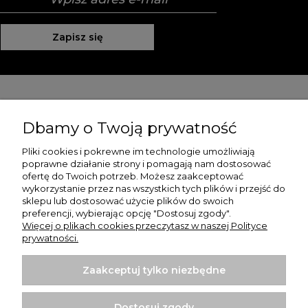
Zapisz się
Pomoc
Dbamy o Twoją prywatność
Moje konto
Pliki cookies i pokrewne im technologie umożliwiają
poprawne działanie strony i pomagają nam dostosować
Płatności i dostawa
ofertę do Twoich potrzeb. Możesz zaakceptować
wykorzystanie przez nas wszystkich tych plików i przejść do
O nas
sklepu lub dostosować użycie plików do swoich
preferencji, wybierając opcję "Dostosuj zgody".
Więcej o plikach cookies przeczytasz w naszej Polityce
prywatności.
Zaakceptuj tylko niezbędne
Koszulki z nadrukiem | Sklep internetowy Rule Out
ul. Powstańców Wielkopolskich 35/1
Dostosuj zgody