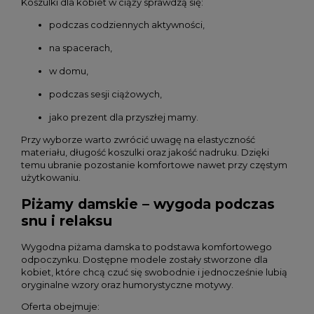
Koszulki dla kobiet w ciąży sprawdzą się:
podczas codziennych aktywności,
na spacerach,
w domu,
podczas sesji ciążowych,
jako prezent dla przyszłej mamy.
Przy wyborze warto zwrócić uwagę na elastyczność
materiału, długość koszulki oraz jakość nadruku. Dzięki
temu ubranie pozostanie komfortowe nawet przy częstym
użytkowaniu.
Piżamy damskie – wygoda podczas
snu i relaksu
Wygodna piżama damska to podstawa komfortowego
odpoczynku. Dostępne modele zostały stworzone dla
kobiet, które chcą czuć się swobodnie i jednocześnie lubią
oryginalne wzory oraz humorystyczne motywy.
Oferta obejmuje: