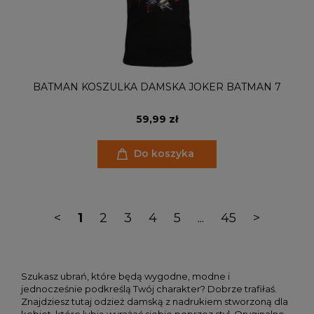
BATMAN KOSZULKA DAMSKA JOKER BATMAN 7
59,99 zł
Do koszyka
<
1
2
3
4
5
...
45
>
Szukasz ubrań, które będą wygodne, modne i
jednocześnie podkreślą Twój charakter? Dobrze trafiłaś.
Znajdziesz tutaj odzież damską z nadrukiem stworzoną dla
kobiet, które lubią wyrażać siebie poprzez styl. Oryginalne