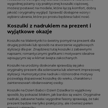
wygodnej piżamy czy praktycznej koszulki ciążowej,
możesz postawić na modele, które łączą komfort, dobrą
jakość i oryginalny wygląd. Sprawdź dostępne wzory i
wybierz ubrania, które po prostu będziesz lubić nosić.
Koszulki z nadrukiem na prezent i
wyjątkowe okazje
Koszulki na Walentynki
to świetny pomysł na prezent dla
drugiej połówki lub sposób na stworzenie wyjątkowych
stylizacji dla par. Znajdziesz tutaj koszulki z zabawnymi
napisami, romantycznymi grafikami i motywami idealnie
wpisującymi się w klimat święta zakochanych.
Koszulki na urodziny
doskonale sprawdzą się jako
oryginalny prezent dla solenizanta lub element imprezowej
stylizacji. Humorystyczne nadruki i różnorodne motywy
pozwalają dopasować koszulkę do wieku, charakteru i
zainteresowań obdarowanej osoby.
Koszulki na Dzień Babci i Dzień Dziadka
to wyjątkowy
sposób, by pokazać bliskim, jak bardzo są ważni. Oryginalne
nadruki, zabawne hasła i wygodne fasony sprawiają, że taki
prezent będzie nie tylko praktyczny, ale również pełen
emocji i uśmiechu.