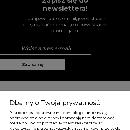
Zapisz się do
newslettera!
Podaj swój adres e-mail, jeżeli chcesz
otrzymywać informacje o nowościach i
promocjach.
Zapisz się
Pomoc
Dbamy o Twoją prywatność
Moje konto
Pliki cookies i pokrewne im technologie umożliwiają
poprawne działanie strony i pomagają nam dostosować
Płatności i dostawa
ofertę do Twoich potrzeb. Możesz zaakceptować
wykorzystanie przez nas wszystkich tych plików i przejść do