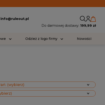
:
info@ruleout.pl
Do darmowej dostawy:
199,99 zł
iowe
Odzież z logo firmy
Nowości
ań: (wybierz)
ybierz)