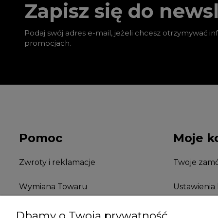
Zapisz się do newsl
Podaj swój adres e-mail, jeżeli chcesz otrzymywać i
promocjach.
Pomoc
Moje k
Zwroty i reklamacje
Twoje zamó
Wymiana Towaru
Ustawienia
FAQ
Przechowal
Dbamy o Twoją prywatność