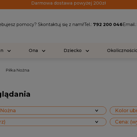
Darmowa dostawa powyżej 200zł
ebujesz pomocy? Skontaktuj się z nami!
Tel.:
792 200 046
Email.
On
Ona
Dziecko
Okolicznośc
Piłka Nożna
glądania
a Nożna
Kolor ubr
rz)
Cena: (w