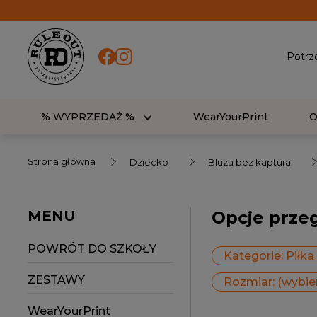
Potrz
% WYPRZEDAŻ %
WearYourPrint
Strona główna
Dziecko
Bluza bez kaptura
MENU
Opcje prze
POWRÓT DO SZKOŁY
Kategorie: Piłk
ZESTAWY
Rozmiar: (wybie
WearYourPrint