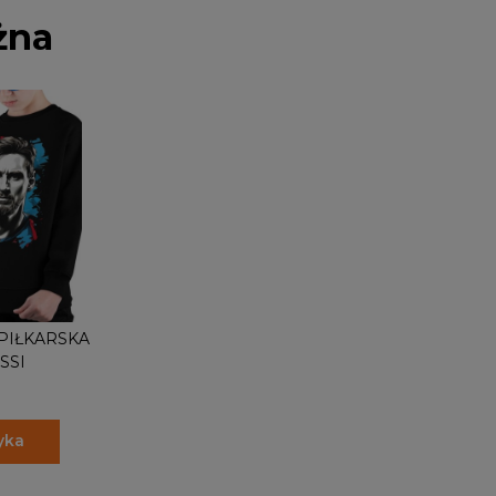
żna
PIŁKARSKA
SSI
yka