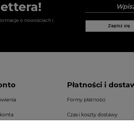
ettera!
nformacje o nowościach i
Zapisz się
onto
Płatności i dosta
wienia
Formy płatności
 konta
Czas i koszty dostawy
nia