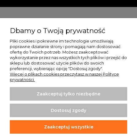
Pomoc
Dbamy o Twoją prywatność
Moje konto
Pliki cookies i pokrewne im technologie umożliwiają
poprawne działanie strony i pomagają nam dostosować
Płatności i dostawa
ofertę do Twoich potrzeb. Możesz zaakceptować
wykorzystanie przez nas wszystkich tych plików i przejść do
O nas
sklepu lub dostosować użycie plików do swoich
preferencji, wybierając opcję "Dostosuj zgody".
Więcej o plikach cookies przeczytasz w naszej Polityce
prywatności.
Zaakceptuj tylko niezbędne
Koszulki z nadrukiem | Sklep internetowy Rule Out
ul. Powstańców Wielkopolskich 35/1
Dostosuj zgody
64-020 Czempiń
info@ruleout.pl
Tel.: 792 200 046
Zaakceptuj wszystkie
NIP: 6981842203
REGON: 365373965