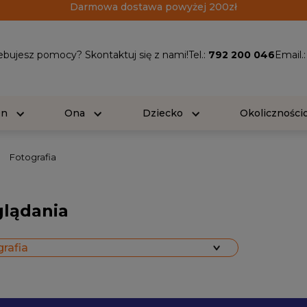
Darmowa dostawa powyżej 200zł
ebujesz pomocy? Skontaktuj się z nami!
Tel.:
792 200 046
Email.
On
Ona
Dziecko
Okolicznośc
Fotografia
glądania
rafia