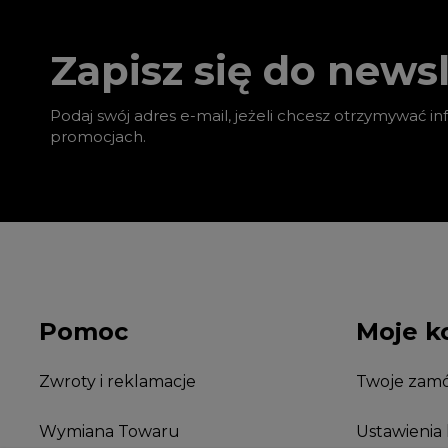
Zapisz się do newsl
Podaj swój adres e-mail, jeżeli chcesz otrzymywać i
promocjach.
Pomoc
Moje k
Zwroty i reklamacje
Twoje zamó
Wymiana Towaru
Ustawienia