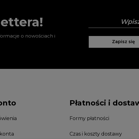
ettera!
nformacje o nowościach i
Zapisz się
onto
Płatności i dosta
wienia
Formy płatności
 konta
Czas i koszty dostawy