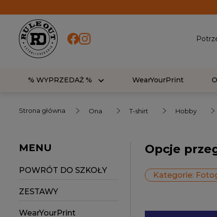
Potrz
% WYPRZEDAŻ %
WearYourPrint
Strona główna
Ona
T-shirt
Hobby
MENU
Opcje prze
POWRÓT DO SZKOŁY
Kategorie: Fotog
ZESTAWY
WearYourPrint