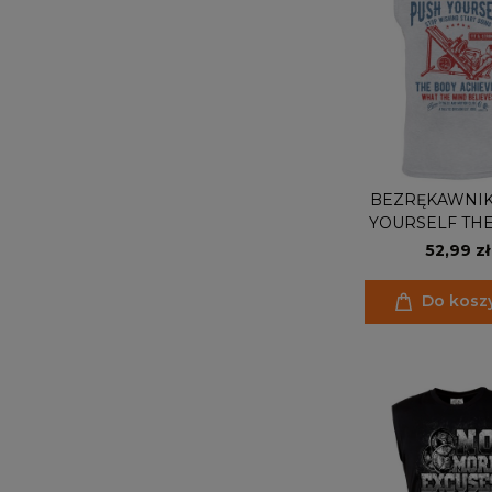
BEZRĘKAWNIK
YOURSELF TH
ACHIEVE
52,99 zł
Do kosz