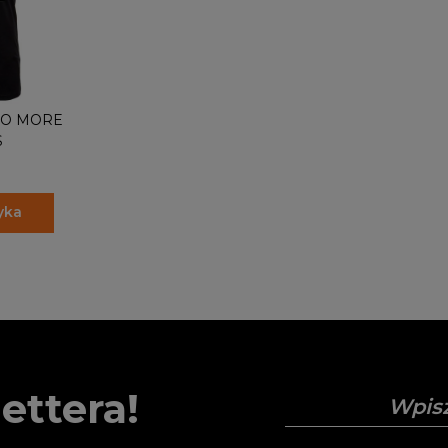
O MORE
S
yka
ettera!