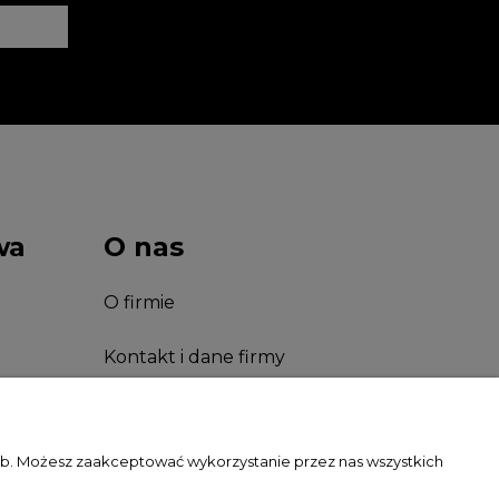
wa
O nas
O firmie
Kontakt i dane firmy
Facebook
zeb. Możesz zaakceptować wykorzystanie przez nas wszystkich