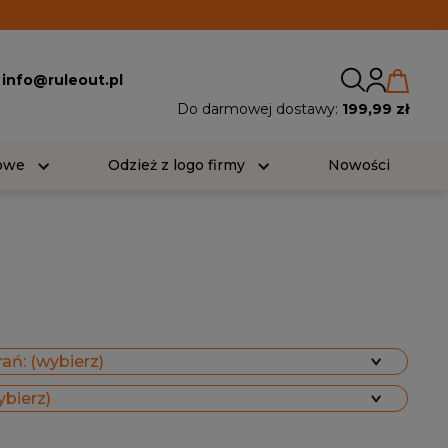
:
info@ruleout.pl
Do darmowej dostawy:
199,99 zł
iowe
Odzież z logo firmy
Nowości
ań: (wybierz)
ybierz)