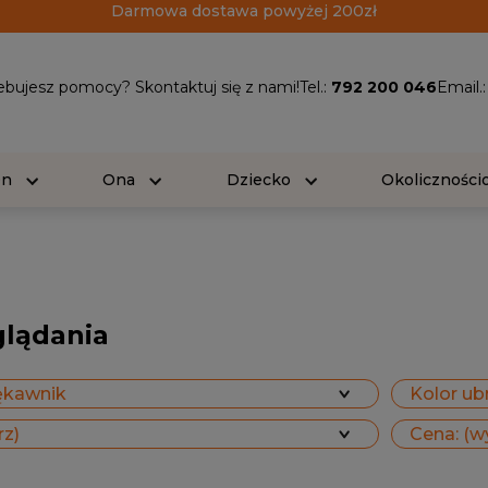
Darmowa dostawa powyżej 200zł
ebujesz pomocy? Skontaktuj się z nami!
Tel.:
792 200 046
Email.
On
Ona
Dziecko
Okolicznośc
glądania
ękawnik
Kolor ubr
rz)
Cena: (w