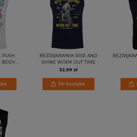
 PUSH
BEZRĘKAWNIK RISE AND
BEZRĘKAW
E BODY
SHINE WORK OUT TIME
S
52,99 zł
yka
Do koszyka