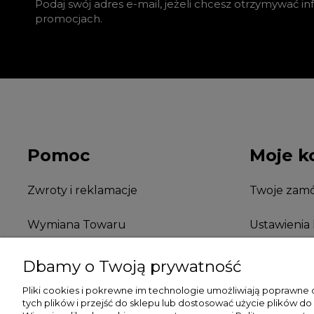
Podaj swój adres e-mail, jeżeli chcesz otrzymywać i
promocjach.
Pomoc
Moje k
Zwroty i reklamacje
Twoje zamó
Wymiana Towaru
Ustawienia
FAQ
Przechowal
Dbamy o Twoją prywatność
Pliki cookies i pokrewne im technologie umożliwiają poprawne
tych plików i przejść do sklepu lub dostosować użycie plików do