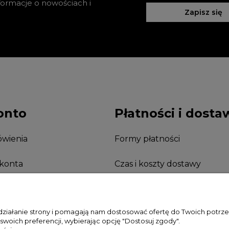
nformacje o nowościach i
Zapisz się
onto
Płatności i dosta
wienia
Formy płatności
 konta
Czas i koszty dostawy
nia
 działanie strony i pomagają nam dostosować ofertę do Twoich potr
 swoich preferencji, wybierając opcję "Dostosuj zgody".