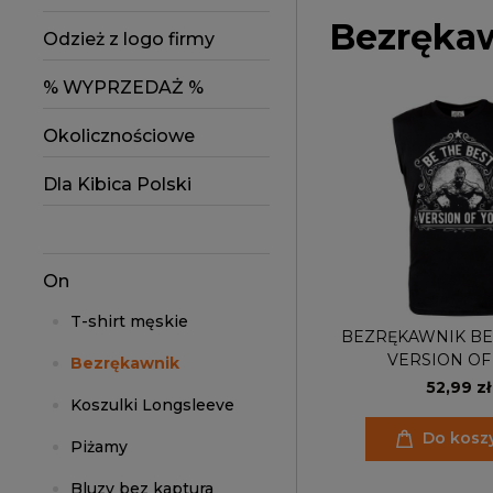
Bezręka
Odzież z logo firmy
% WYPRZEDAŻ %
Okolicznościowe
Dla Kibica Polski
On
T-shirt męskie
BEZRĘKAWNIK BE
VERSION OF
Bezrękawnik
52,99 zł
Koszulki Longsleeve
Do kosz
Piżamy
Bluzy bez kaptura