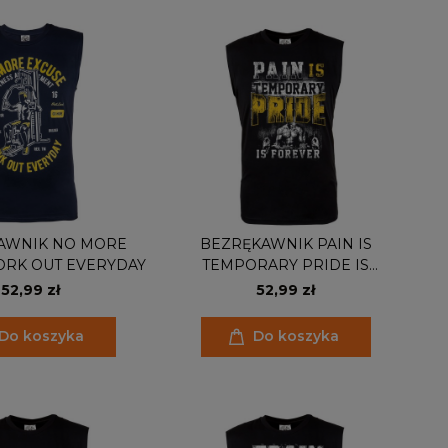
AWNIK NO MORE
BEZRĘKAWNIK PAIN IS
ORK OUT EVERYDAY
TEMPORARY PRIDE IS
FOREVER
52,99 zł
52,99 zł
Do koszyka
Do koszyka