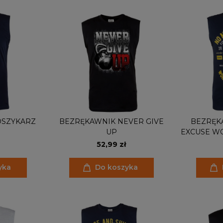
OSZYKARZ
BEZRĘKAWNIK NEVER GIVE
BEZRĘK
UP
EXCUSE W
52,99 zł
yka
Do koszyka