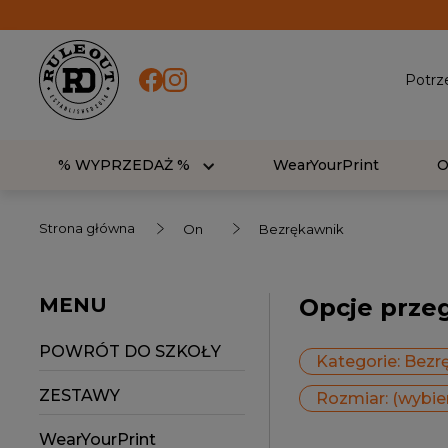
Potrz
% WYPRZEDAŻ %
WearYourPrint
Strona główna
On
Bezrękawnik
MENU
Opcje prze
POWRÓT DO SZKOŁY
Kategorie: Bezr
ZESTAWY
Rozmiar: (wybie
WearYourPrint