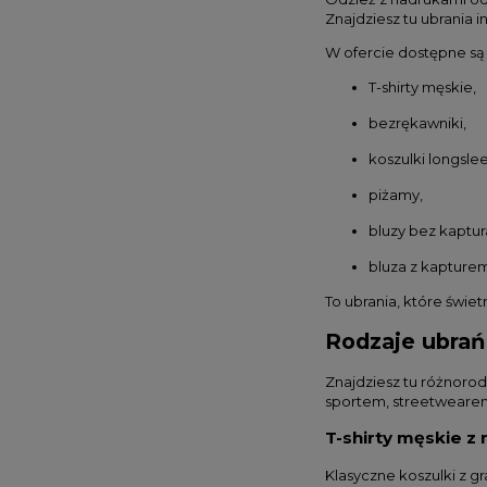
Znajdziesz tu ubrania 
W ofercie dostępne są
T-shirty męskie,
bezrękawniki,
koszulki longsle
piżamy,
bluzy bez kaptur
bluza z kapture
To ubrania, które świe
Rodzaje ubrań
Znajdziesz tu różnorod
sportem, streetwearem
T-shirty męskie z
Klasyczne koszulki z g