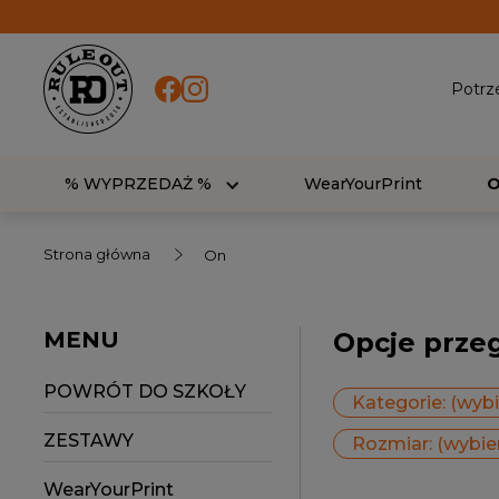
Potrz
% WYPRZEDAŻ %
WearYourPrint
Strona główna
On
MENU
Opcje prze
POWRÓT DO SZKOŁY
Kategorie: (wybi
ZESTAWY
Rozmiar: (wybie
WearYourPrint