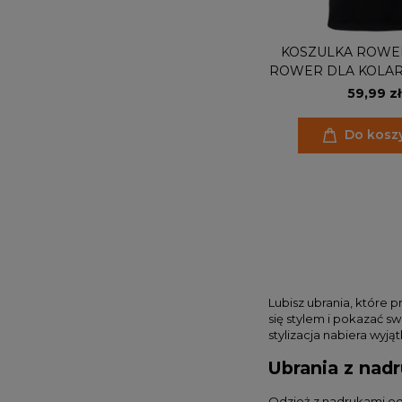
KOSZULKA ROWE
ROWER DLA KOLA
EDUCATION
59,99 zł
Do kosz
Lubisz ubrania, które 
się stylem i pokazać s
stylizacja nabiera wyj
Ubrania z nad
Odzież z nadrukami od 