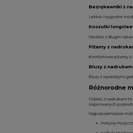
Bezrękawniki z n
Lekkie i wygodne model
Koszulki longsle
Modele z długim rękaw
Piżamy z nadruka
Komfortowe piżamy z 
Bluzy z nadrukam
Bluzy z wyrazistymi gr
Różnorodne m
Odzież z nadrukami to 
inspirowanych popkultu
Najpopularniejsze mot
motywy muzyczne 
nadruki sportow