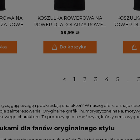
ROWA NA
KOSZULKA ROWEROWA NA
KOSZULK
RZA ROWER
ROWER DLA KOLARZA ROWER
ROWER DL
 IS
FREEDOM IS RIDING
GO T
59,99 zł
yka
Do koszyka
<
1
2
3
4
5
...
przyciągają uwagę i podkreślają charakter? W naszej ofercie znajdzie
woje zainteresowania. Oryginalne grafiki, humorystyczne hasła, moty
ątkowego charakteru. To propozycje dla mężczyzn, którzy cenią wygo
rukami dla fanów oryginalnego stylu
lat cieszy się ogromną popularnością. To świetny sposób, aby wyraz