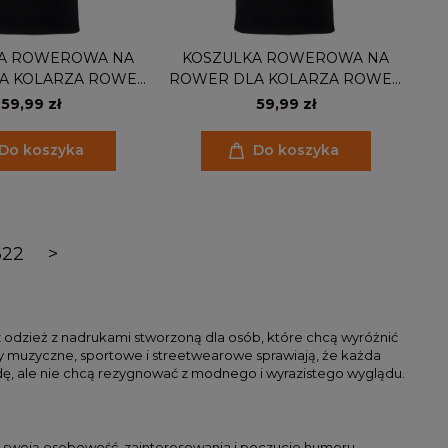
A ROWEROWA NA
KOSZULKA ROWEROWA NA
A KOLARZA ROWER
ROWER DLA KOLARZA ROWER
O SPIN CLASS
I CYCLE
59,99 zł
59,99 zł
Do koszyka
Do koszyka
322
>
sz odzież z nadrukami stworzoną dla osób, które chcą wyróżnić
wy muzyczne, sportowe i streetwearowe sprawiają, że każda
dę, ale nie chcą rezygnować z modnego i wyrazistego wyglądu.
ić swoją osobowość, zainteresowania i poczucie humoru.