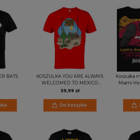
ER BATS
KOSZULKA YOU ARE ALWAYS
Koszulka 
WELCOMED TO MEXICO
Miami He
TRUMP!
K
59,99 zł
yka
Do koszyka