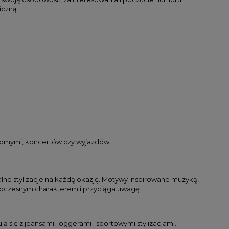
iczną.
najomymi, koncertów czy wyjazdów.
lne stylizacje na każdą okazję. Motywy inspirowane muzyką,
woczesnym charakterem i przyciąga uwagę.
ą się z jeansami, joggerami i sportowymi stylizacjami.