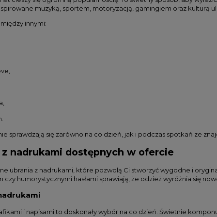
inspirowane muzyką, sportem, motoryzacją, gamingiem oraz kulturą ul
 między innymi:
eve,
a,
m.
tnie sprawdzają się zarówno na co dzień, jak i podczas spotkań ze z
 z nadrukami dostępnych w ofercie
ne ubrania z nadrukami, które pozwolą Ci stworzyć wygodne i orygina
 czy humorystycznymi hasłami sprawiają, że odzież wyróżnia się no
 nadrukami
rafikami i napisami to doskonały wybór na co dzień. Świetnie komponuj