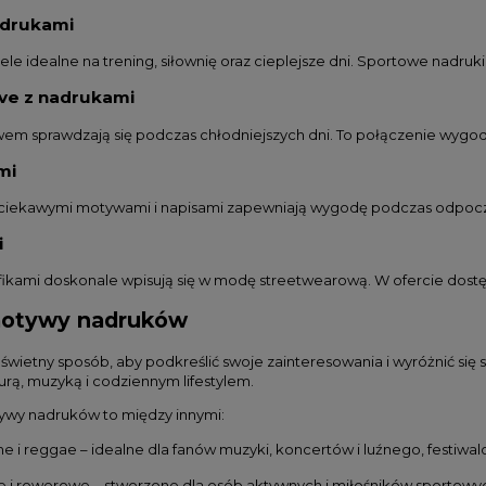
adrukami
e idealne na trening, siłownię oraz cieplejsze dni. Sportowe nadruki 
eve z nadrukami
em sprawdzają się podczas chłodniejszych dni. To połączenie wygody
mi
ciekawymi motywami i napisami zapewniają wygodę podczas odpocz
i
afikami doskonale wpisują się w modę streetwearową. W ofercie dost
otywy nadruków
świetny sposób, aby podkreślić swoje zainteresowania i wyróżnić się
rą, muzyką i codziennym lifestylem.
ywy nadruków to między innymi:
i reggae – idealne dla fanów muzyki, koncertów i luźnego, festiwal
e i rowerowe – stworzone dla osób aktywnych i miłośników sportowy