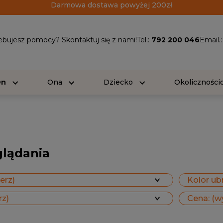
Darmowa dostawa powyżej 200zł
ebujesz pomocy? Skontaktuj się z nami!
Tel.:
792 200 046
Email.
On
Ona
Dziecko
Okolicznośc
glądania
erz)
Kolor ubr
rz)
Cena: (w