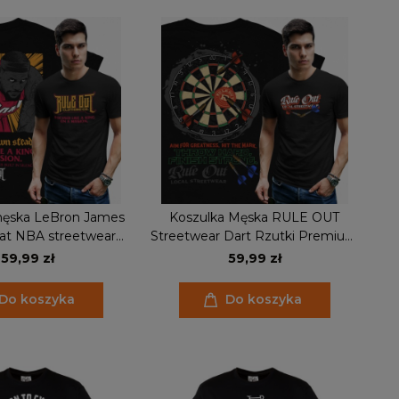
męska LeBron James
Koszulka Męska RULE OUT
at NBA streetwear
Streetwear Dart Rzutki Premium
oszykówka
Bawełna Urban Styl
59,99 zł
59,99 zł
Do koszyka
Do koszyka