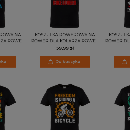
ROWA NA
KOSZULKA ROWEROWA NA
KOSZULK
RZA ROWER
ROWER DLA KOLARZA ROWER
ROWER DL
ONE
CONGRATS
CYCLIN
59,99 zł
yka
Do koszyka