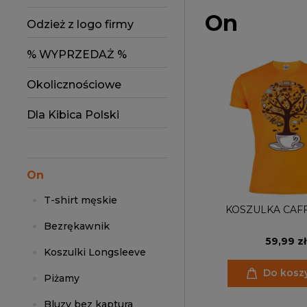
On
Odzież z logo firmy
% WYPRZEDAŻ %
Okolicznościowe
Dla Kibica Polski
On
T-shirt męskie
KOSZULKA CAF
Bezrękawnik
59,99 zł
Koszulki Longsleeve
Do kosz
Piżamy
Bluzy bez kaptura