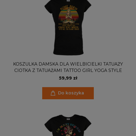
KOSZULKA DAMSKA DLA WIELBICIELKI TATUAŻY
CIOTKA Z TATUAŻAMI TATTOO GIRL YOGA STYLE
59,99 zł
Do koszyka