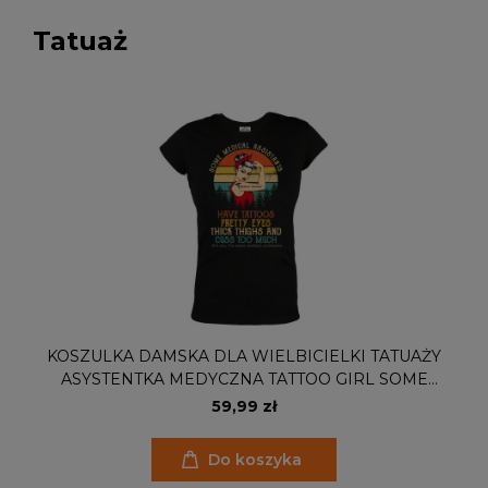
Tatuaż
KOSZULKA DAMSKA DLA WIELBICIELKI TATUAŻY
ASYSTENTKA MEDYCZNA TATTOO GIRL SOME
MEDICAL ASSISTANTS HAVE TATTOOS
59,99 zł
Do koszyka