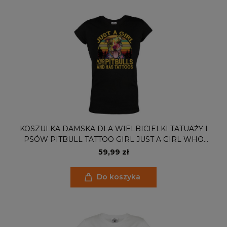
KOSZULKA DAMSKA DLA WIELBICIELKI TATUAŻY I
PSÓW PITBULL TATTOO GIRL JUST A GIRL WHO
LOVES PITBULLS AND HAS TATTOOS
59,99 zł
Do koszyka