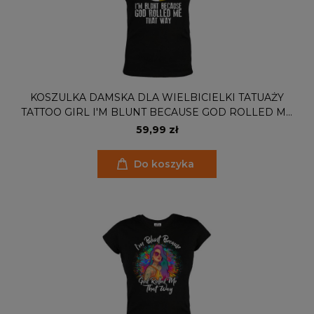
KOSZULKA DAMSKA DLA WIELBICIELKI TATUAŻY
TATTOO GIRL I'M BLUNT BECAUSE GOD ROLLED ME
THAT WAY
59,99 zł
Do koszyka