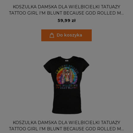
KOSZULKA DAMSKA DLA WIELBICIELKI TATUAŻY
TATTOO GIRL I'M BLUNT BECAUSE GOD ROLLED ME
THAT WAY
59,99 zł
Do koszyka
KOSZULKA DAMSKA DLA WIELBICIELKI TATUAŻY
TATTOO GIRL I'M BLUNT BECAUSE GOD ROLLED ME