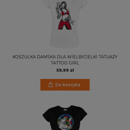
KOSZULKA DAMSKA DLA WIELBICIELKI TATUAŻY
TATTOO GIRL
59,99 zł
Do koszyka