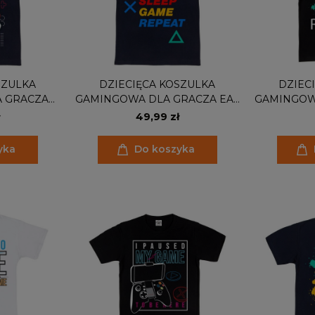
SZULKA
DZIECIĘCA KOSZULKA
DZIEC
 GRACZA
GAMINGOWA DLA GRACZA EAT
GAMINGOW
DES
SLEEP GAME REPEAT
SLEEP
49,99 zł
yka
Do koszyka