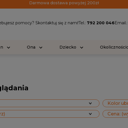
Darmowa dostawa powyżej 200zł
ebujesz pomocy? Skontaktuj się z nami!
Tel.:
792 200 046
Email.
On
Ona
Dziecko
Okolicznośc
glądania
Kolor ubr
rz)
Cena: (w