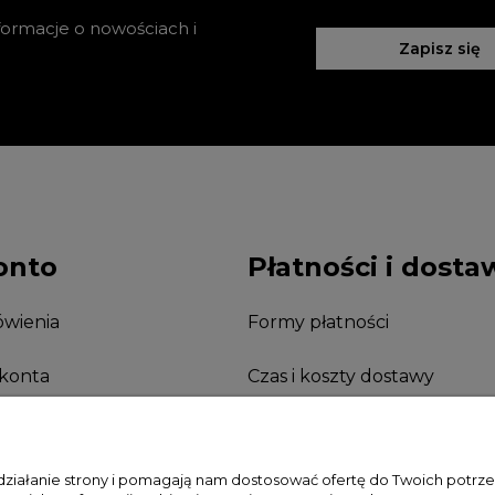
nformacje o nowościach i
Zapisz się
onto
Płatności i dosta
wienia
Formy płatności
 konta
Czas i koszty dostawy
nia
 działanie strony i pomagają nam dostosować ofertę do Twoich potr