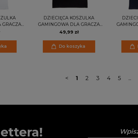
SZULKA
DZIECIĘCA KOSZULKA
DZIEC
 GRACZA
GAMINGOWA DLA GRACZA
GAMING
TO GAME
GAMEPAD I PASUED MY GAME
GAMEPAD P
49,99 zł
E GAME
TO BE HERE
yka
Do koszyka
<
1
2
3
4
5
...
ettera!