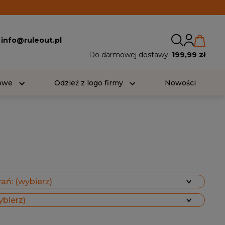
:
info@ruleout.pl
Do darmowej dostawy:
199,99 zł
iowe
Odzież z logo firmy
Nowości
ań: (wybierz)
ybierz)