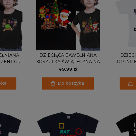
EŁNIANA
DZIECIĘCA BAWEŁNIANA
DZIEC
EZENT GRA
KOSZULKA ŚWIĄTECZNA NA
FORTNITE
UYS
PREZENT GRA STUMBLE GUYS
49,99 zł
yka
Do koszyka