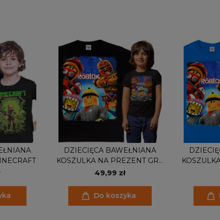
EŁNIANA
DZIECIĘCA BAWEŁNIANA
DZIECI
INECRAFT
KOSZULKA NA PREZENT GRA
KOSZULKA
ROBLOX
49,99 zł
yka
Do koszyka