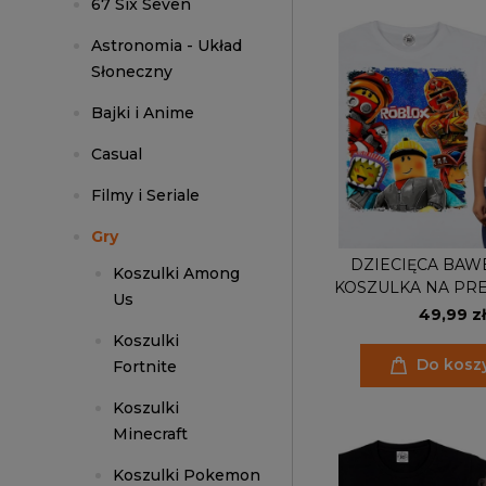
67 Six Seven
Astronomia - Układ
Słoneczny
Bajki i Anime
Casual
Filmy i Seriale
Gry
DZIECIĘCA BAW
Koszulki Among
KOSZULKA NA PR
Us
ROBLO
49,99 zł
Koszulki
Do kosz
Fortnite
Koszulki
Minecraft
Koszulki Pokemon