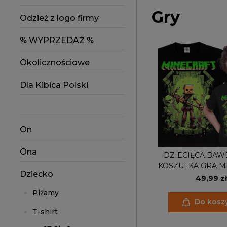
Gry
Odzież z logo firmy
% WYPRZEDAŻ %
Okolicznościowe
Dla Kibica Polski
On
Ona
DZIECIĘCA BAW
KOSZULKA GRA M
Dziecko
49,99 zł
Piżamy
Do kosz
T-shirt