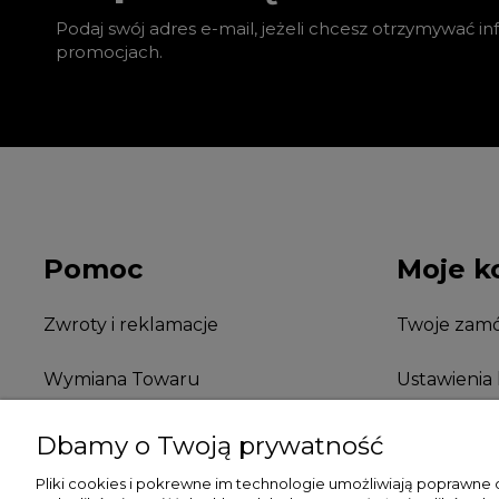
Podaj swój adres e-mail, jeżeli chcesz otrzymywać i
promocjach.
Pomoc
Moje k
Zwroty i reklamacje
Twoje zamó
Wymiana Towaru
Ustawienia
FAQ
Przechowal
Dbamy o Twoją prywatność
Pliki cookies i pokrewne im technologie umożliwiają poprawne