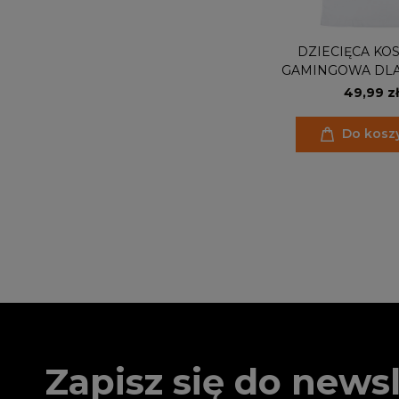
DZIECIĘCA KO
GAMINGOWA DLA
GAMEPAD BORN 
49,99 zł
FOCUS IN TH
Do kosz
Zapisz się do newsl