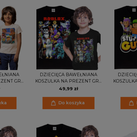
EŁNIANA
DZIECIĘCA BAWEŁNIANA
DZIECI
EZENT GRA
KOSZULKA NA PREZENT GRA
KOSZULKA
X
ROBLOX
ST
49,99 zł
yka
Do koszyka