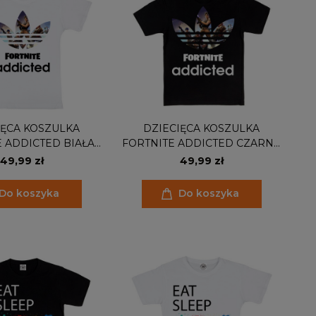
IĘCA KOSZULKA
DZIECIĘCA KOSZULKA
 ADDICTED BIAŁA
FORTNITE ADDICTED CZARNA
FN01
FN01
49,99 zł
49,99 zł
Do koszyka
Do koszyka