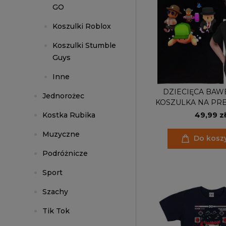
GO
Koszulki Roblox
Koszulki Stumble
Guys
Inne
DZIECIĘCA BAW
Jednorożec
KOSZULKA NA PR
STUMBLE G
49,99 zł
Kostka Rubika
Muzyczne
Do kosz
Podróżnicze
Sport
Szachy
Tik Tok