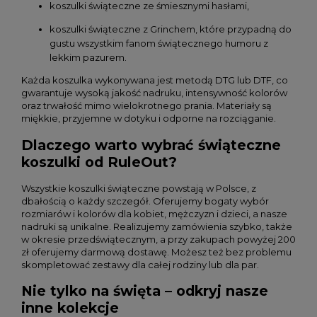
koszulki świąteczne ze śmiesznymi hasłami,
koszulki świąteczne z Grinchem, które przypadną do
gustu wszystkim fanom świątecznego humoru z
lekkim pazurem.
Każda koszulka wykonywana jest metodą DTG lub DTF, co
gwarantuje wysoką jakość nadruku, intensywność kolorów
oraz trwałość mimo wielokrotnego prania. Materiały są
miękkie, przyjemne w dotyku i odporne na rozciąganie.
Dlaczego warto wybrać świąteczne
koszulki od RuleOut?
Wszystkie koszulki świąteczne powstają w Polsce, z
dbałością o każdy szczegół. Oferujemy bogaty wybór
rozmiarów i kolorów dla kobiet, mężczyzn i dzieci, a nasze
nadruki są unikalne. Realizujemy zamówienia szybko, także
w okresie przedświątecznym, a przy zakupach powyżej 200
zł oferujemy darmową dostawę. Możesz też bez problemu
skompletować zestawy dla całej rodziny lub dla par.
Nie tylko na święta – odkryj nasze
inne kolekcje