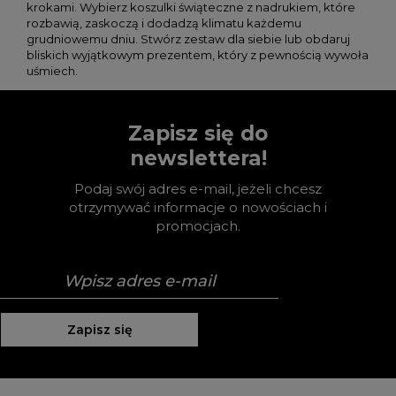
krokami. Wybierz koszulki świąteczne z nadrukiem, które
rozbawią, zaskoczą i dodadzą klimatu każdemu
grudniowemu dniu. Stwórz zestaw dla siebie lub obdaruj
bliskich wyjątkowym prezentem, który z pewnością wywoła
uśmiech.
Zapisz się do
newslettera!
Podaj swój adres e-mail, jeżeli chcesz
otrzymywać informacje o nowościach i
promocjach.
Zapisz się