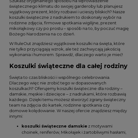
Szukasz oryginalnego sposobu na wprowadzenie
świątecznego klimatu do swojej garderoby lub planujesz
wyjątkowy prezent, który rozbawi i ucieszy bliskich? Nasze
koszulki świąteczne z nadrukiem to doskonały wybór na
rodzinne zdjęcia, firmowe spotkania wigilijne, prezent
mikołajkowy czy po prostu – sposób na to, by poczuć magię
Bożego Narodzenia na co dzień.
W RuleOut znajdziesz wyjątkowe koszulki na święta, które
nie tylko przyciągają wzrok, ale też zachwycają jakością
wykonania i humorem. Sprawdź, dlaczego warto je mieć!
Koszulki świąteczne dla całej rodziny
Święta to czas bliskości i wspólnego celebrowania.
Dlaczego więc nie zrobić tego w dopasowanych
koszulkach? Oferujemy koszulki świąteczne dla rodziny –
damskie, męskie i dziecięce – z nadrukami, które rozbawią
każdego. Dzięki temu możesz stworzyć zgrany świąteczny
team na zdjęcia do kartek, rodzinne spotkania czy
domowe kolędowanie. W naszej ofercie znajdziesz między
innymi:
koszulki świąteczne damskie
z motywami
choinek, reniferów, Mikołajek i żartobliwymi hasłami,