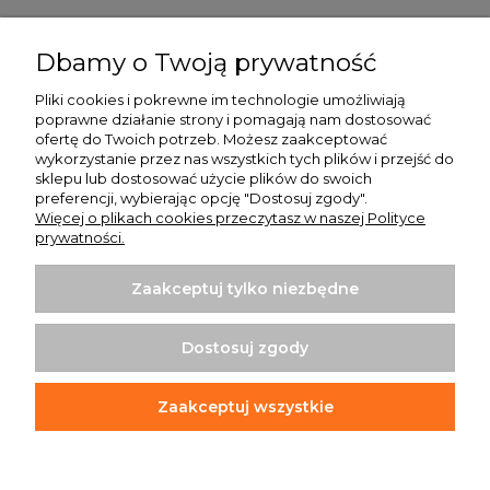
Pomoc
Dbamy o Twoją prywatność
Moje konto
Pliki cookies i pokrewne im technologie umożliwiają
poprawne działanie strony i pomagają nam dostosować
Płatności i dostawa
ofertę do Twoich potrzeb. Możesz zaakceptować
wykorzystanie przez nas wszystkich tych plików i przejść do
O nas
sklepu lub dostosować użycie plików do swoich
preferencji, wybierając opcję "Dostosuj zgody".
Więcej o plikach cookies przeczytasz w naszej Polityce
prywatności.
Zaakceptuj tylko niezbędne
Koszulki z nadrukiem | Sklep internetowy Rule Out
ul. Powstańców Wielkopolskich 35/1
Dostosuj zgody
64-020 Czempiń
info@ruleout.pl
Tel.: 792 200 046
Zaakceptuj wszystkie
NIP: 6981842203
REGON: 365373965
Pokaż pełną wersję strony