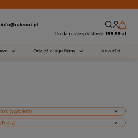
:
info@ruleout.pl
Do darmowej dostawy:
199,99 zł
iowe
Odzież z logo firmy
Nowości
ań: (wybierz)
ybierz)