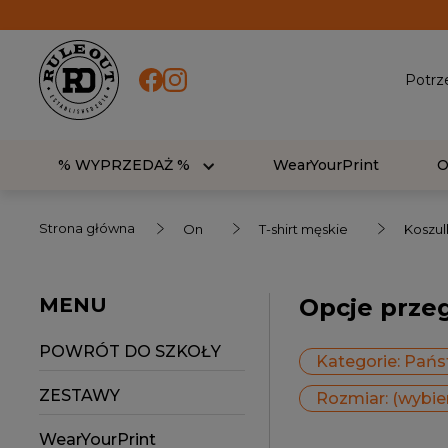
Potrz
% WYPRZEDAŻ %
WearYourPrint
Strona główna
On
T-shirt męskie
Koszul
MENU
Opcje prze
POWRÓT DO SZKOŁY
Kategorie: Pań
ZESTAWY
Rozmiar: (wybie
WearYourPrint