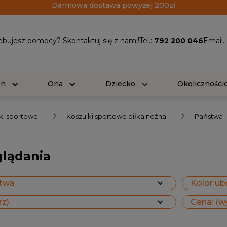
Darmowa dostawa powyżej 200zł
ebujesz pomocy? Skontaktuj się z nami!
Tel.:
792 200 046
Email.
On
Ona
Dziecko
Okolicznośc
ki sportowe
Koszulki sportowe piłka nożna
Państwa
glądania
stwa
Kolor ubr
rz)
Cena: (w