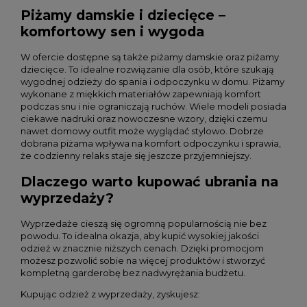
Piżamy damskie i dziecięce –
komfortowy sen i wygoda
W ofercie dostępne są także piżamy damskie oraz piżamy
dziecięce. To idealne rozwiązanie dla osób, które szukają
wygodnej odzieży do spania i odpoczynku w domu. Piżamy
wykonane z miękkich materiałów zapewniają komfort
podczas snu i nie ograniczają ruchów. Wiele modeli posiada
ciekawe nadruki oraz nowoczesne wzory, dzięki czemu
nawet domowy outfit może wyglądać stylowo. Dobrze
dobrana piżama wpływa na komfort odpoczynku i sprawia,
że codzienny relaks staje się jeszcze przyjemniejszy.
Dlaczego warto kupować ubrania na
wyprzedaży?
Wyprzedaże cieszą się ogromną popularnością nie bez
powodu. To idealna okazja, aby kupić wysokiej jakości
odzież w znacznie niższych cenach. Dzięki promocjom
możesz pozwolić sobie na więcej produktów i stworzyć
kompletną garderobę bez nadwyrężania budżetu.
Kupując odzież z wyprzedaży, zyskujesz: