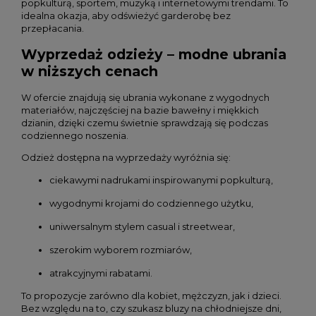
popkulturą, sportem, muzyką i internetowymi trendami. To
idealna okazja, aby odświeżyć garderobę bez
przepłacania.
Wyprzedaż odzieży – modne ubrania
w niższych cenach
W ofercie znajdują się ubrania wykonane z wygodnych
materiałów, najczęściej na bazie bawełny i miękkich
dzianin, dzięki czemu świetnie sprawdzają się podczas
codziennego noszenia.
Odzież dostępna na wyprzedaży wyróżnia się:
ciekawymi nadrukami inspirowanymi popkulturą,
wygodnymi krojami do codziennego użytku,
uniwersalnym stylem casual i streetwear,
szerokim wyborem rozmiarów,
atrakcyjnymi rabatami.
To propozycje zarówno dla kobiet, mężczyzn, jak i dzieci.
Bez względu na to, czy szukasz bluzy na chłodniejsze dni,