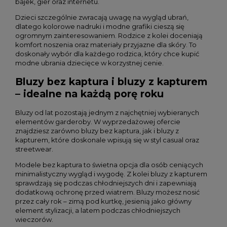
bajek, gier oraz internetu.
Dzieci szczególnie zwracają uwagę na wygląd ubrań,
dlatego kolorowe nadruki i modne grafiki cieszą się
ogromnym zainteresowaniem. Rodzice z kolei doceniają
komfort noszenia oraz materiały przyjazne dla skóry. To
doskonały wybór dla każdego rodzica, który chce kupić
modne ubrania dziecięce w korzystnej cenie.
Bluzy bez kaptura i bluzy z kapturem
– idealne na każdą porę roku
Bluzy od lat pozostają jednym z najchętniej wybieranych
elementów garderoby. W wyprzedażowej ofercie
znajdziesz zarówno bluzy bez kaptura, jak i bluzy z
kapturem, które doskonale wpisują się w styl casual oraz
streetwear.
Modele bez kaptura to świetna opcja dla osób ceniących
minimalistyczny wygląd i wygodę. Z kolei bluzy z kapturem
sprawdzają się podczas chłodniejszych dni i zapewniają
dodatkową ochronę przed wiatrem. Bluzy możesz nosić
przez cały rok – zimą pod kurtkę, jesienią jako główny
element stylizacji, a latem podczas chłodniejszych
wieczorów.