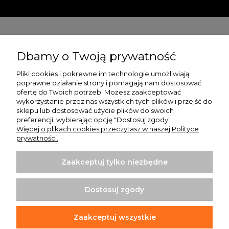
Pomoc
Dbamy o Twoją prywatność
Moje konto
Pliki cookies i pokrewne im technologie umożliwiają
poprawne działanie strony i pomagają nam dostosować
Płatności i dostawa
ofertę do Twoich potrzeb. Możesz zaakceptować
wykorzystanie przez nas wszystkich tych plików i przejść do
O nas
sklepu lub dostosować użycie plików do swoich
preferencji, wybierając opcję "Dostosuj zgody".
Więcej o plikach cookies przeczytasz w naszej Polityce
prywatności.
Zaakceptuj tylko niezbędne
Koszulki z nadrukiem | Sklep internetowy Rule Out
ul. Powstańców Wielkopolskich 35/1
Dostosuj zgody
64-020 Czempiń
info@ruleout.pl
Tel.: 792 200 046
Zaakceptuj wszystkie
NIP: 6981842203