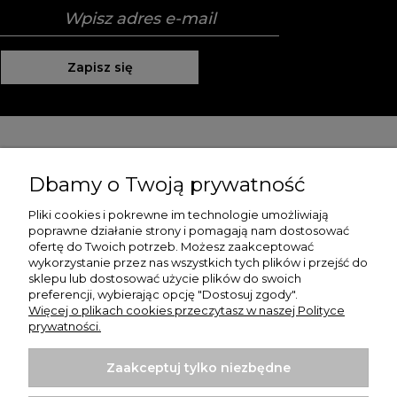
Zapisz się
Pomoc
Dbamy o Twoją prywatność
Moje konto
Pliki cookies i pokrewne im technologie umożliwiają
poprawne działanie strony i pomagają nam dostosować
Płatności i dostawa
ofertę do Twoich potrzeb. Możesz zaakceptować
wykorzystanie przez nas wszystkich tych plików i przejść do
O nas
sklepu lub dostosować użycie plików do swoich
preferencji, wybierając opcję "Dostosuj zgody".
Więcej o plikach cookies przeczytasz w naszej Polityce
prywatności.
Zaakceptuj tylko niezbędne
Koszulki z nadrukiem | Sklep internetowy Rule Out