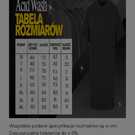
Wszystkie podane specyfikacje rozmiarów są w cm.
Dopuszczalna tolerancja do ± 5%.