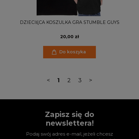
DZIECIĘCA KOSZULKA GRA STUMBLE GUYS
20,00 zł
Do koszyka
<
1
2
3
>
Zapisz się do
newslettera!
Podaj swój adres e-mail, jeżeli chcesz