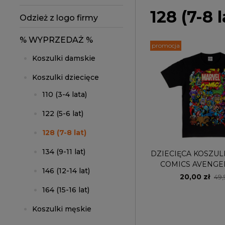
128 (7-8 l
Odzież z logo firmy
% WYPRZEDAŻ %
promocja
Koszulki damskie
Koszulki dziecięce
110 (3-4 lata)
122 (5-6 lat)
128 (7-8 lat)
134 (9-11 lat)
DZIECIĘCA KOSZU
COMICS AVENGE
146 (12-14 lat)
20,00 zł
49,
164 (15-16 lat)
Koszulki męskie