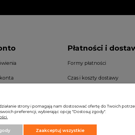
onto
Płatności i dosta
wienia
Formy płatności
 konta
Czas i koszty dostawy
nia
 działanie strony i pomagają nam dostosować ofertę do Twoich potr
 swoich preferencji, wybierając opcję "Dostosuj zgody".
ści.
zgody
Zaakceptuj wszystkie