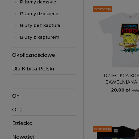
Piżamy damskie
promocja
Piżamy dziecięce
Bluzy bez kaptura
Bluzy z kapturem
Okolicznościowe
Dla Kibica Polski
DZIECIĘCA KO
BAWEŁNIANA 
SPONGEB
20,00 zł
49,
On
Ona
Dziecko
promocja
Nowości