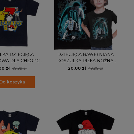
LKA DZIECIĘCA
DZIECIĘCA BAWEŁNIANA
OWA DLA CHŁOPCA
KOSZULKA PIŁKA NOŻNA
ODZINY POKEMON
LIONEL MESSI ARGENTYNA
00 zł
20,00 zł
49,99 zł
49,99 zł
Do koszyka