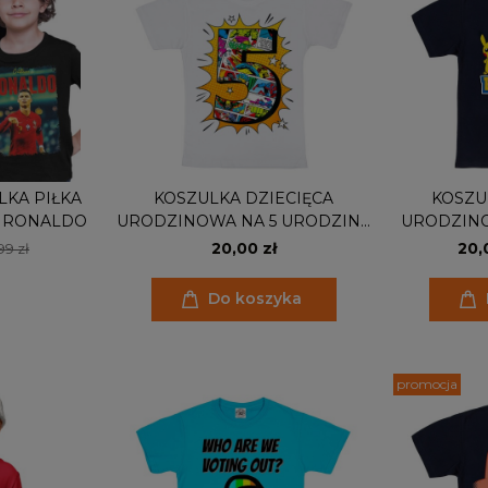
LKA PIŁKA
KOSZULKA DZIECIĘCA
KOSZU
O RONALDO
URODZINOWA NA 5 URODZINY
URODZIN
MARVEL BOHATEROWIE
NA 7 UR
20,00 zł
20,
99 zł
Do koszyka
promocja