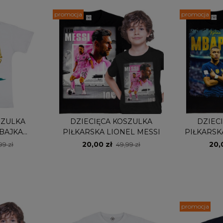
promocja
promocja
SZULKA
DZIECIĘCA KOSZULKA
DZIEC
BAJKA
PIŁKARSKA LIONEL MESSI
PIŁKARSK
OB
20,00 zł
20,
99 zł
49,99 zł
promocja