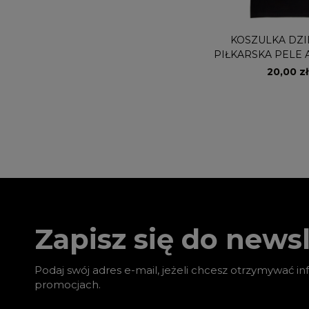
KOSZULKA DZI
PIŁKARSKA PELE
20,00 zł
Zapisz się do newsl
Podaj swój adres e-mail, jeżeli chcesz otrzymywać i
promocjach.