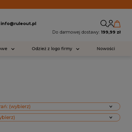
:
info@ruleout.pl
Do darmowej dostawy:
199,99 zł
iowe
Odzież z logo firmy
Nowości
ań: (wybierz)
ybierz)