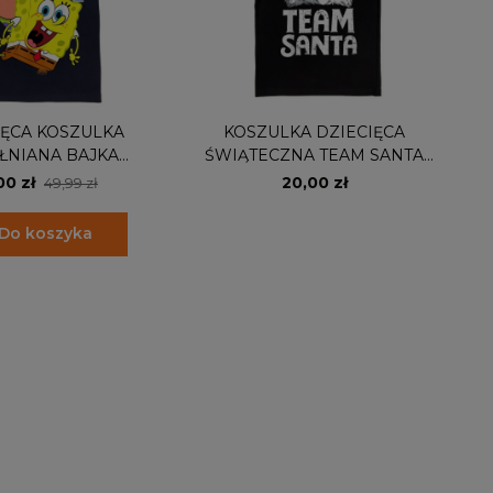
IĘCA KOSZULKA
KOSZULKA DZIECIĘCA
ŁNIANA BAJKA
ŚWIĄTECZNA TEAM SANTA
PONGEBOB
CZAPKA
00 zł
20,00 zł
49,99 zł
Do koszyka