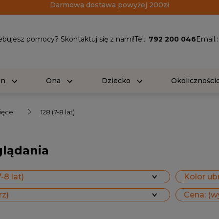
Darmowa dostawa powyżej 200zł
ebujesz pomocy? Skontaktuj się z nami!
Tel.:
792 200 046
Email.
On
Ona
Dziecko
Okolicznośc
cięce
128 (7-8 lat)
glądania
-8 lat)
Kolor ubr
rz)
Cena: (w