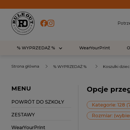
Potrz
% WYPRZEDAŻ %
WearYourPrint
Strona główna
% WYPRZEDAŻ %
Koszulki dzie
MENU
Opcje prze
POWRÓT DO SZKOŁY
Kategorie: 128 (7
ZESTAWY
Rozmiar: (wybie
WearYourPrint