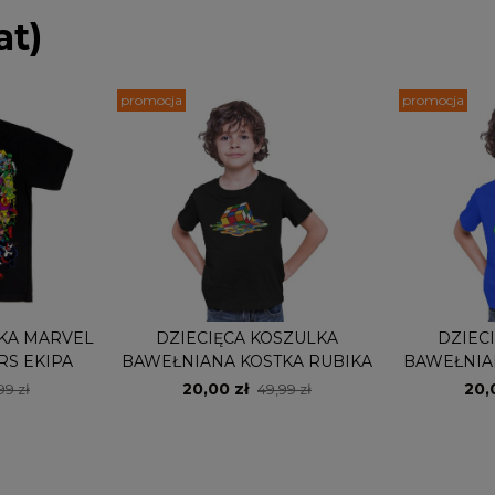
at)
promocja
promocja
LKA MARVEL
DZIECIĘCA KOSZULKA
DZIEC
RS EKIPA
BAWEŁNIANA KOSTKA RUBIKA
BAWEŁNIA
20,00 zł
20,
99 zł
49,99 zł