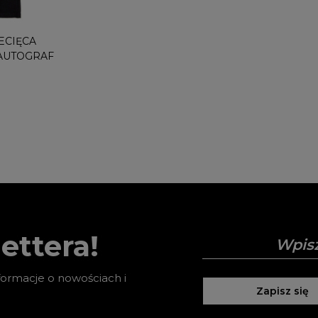
ECIĘCA
 AUTOGRAF
ettera!
nformacje o nowościach i
Zapisz się