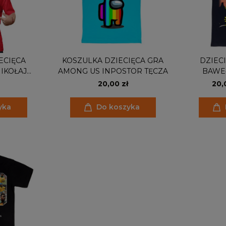
ECIĘCA
KOSZULKA DZIECIĘCA GRA
DZIEC
IKOŁAJ
AMONG US INPOSTOR TĘCZA
BAWE
CHRISTMAS
S
20,00 zł
20,
yka
Do koszyka