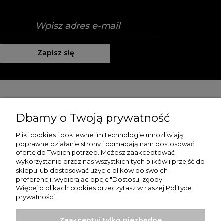
Zapisz się
Pomoc
Dbamy o Twoją prywatność
Moje konto
Pliki cookies i pokrewne im technologie umożliwiają
poprawne działanie strony i pomagają nam dostosować
Płatności i dostawa
ofertę do Twoich potrzeb. Możesz zaakceptować
wykorzystanie przez nas wszystkich tych plików i przejść do
O nas
sklepu lub dostosować użycie plików do swoich
preferencji, wybierając opcję "Dostosuj zgody".
Więcej o plikach cookies przeczytasz w naszej Polityce
prywatności.
Zaakceptuj tylko niezbędne