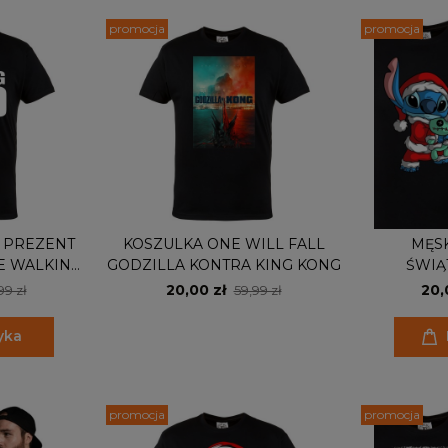
promocja
promocja
 PREZENT
KOSZULKA ONE WILL FALL
MĘS
HE WALKING
GODZILLA KONTRA KING KONG
ŚWIĄ
NAROD
20,00 zł
20,
99 zł
59,99 zł
yka
promocja
promocja