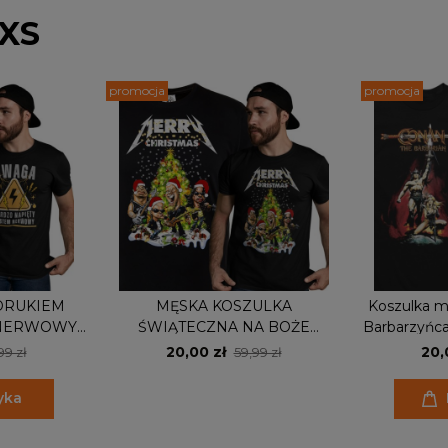
 XS
promocja
promocja
DRUKIEM
MĘSKA KOSZULKA
Koszulka m
 NERWOWY
ŚWIĄTECZNA NA BOŻE
Barbarzyńca
ENT DLA
NARODZENIE METALLICA
20,00 zł
20,
99 zł
59,99 zł
MERRY CHRISTMAS
yka