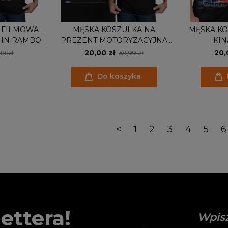
 FILMOWA
MĘSKA KOSZULKA NA
MĘSKA KO
OHN RAMBO
PREZENT MOTORYZACYJNA
KI
FORD MUSTANG SHELBY RED
20,00 zł
20,
99 zł
59,99 zł
Do koszyka
<
1
2
3
4
5
6
ettera!