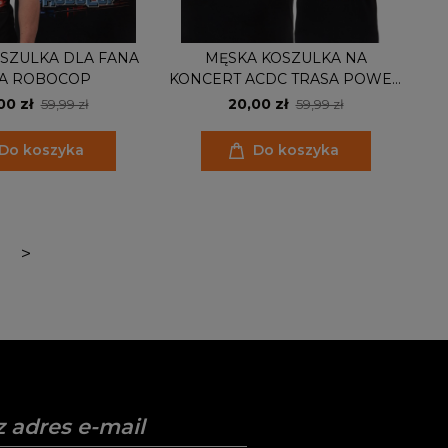
SZULKA DLA FANA
MĘSKA KOSZULKA NA
NA ROBOCOP
KONCERT ACDC TRASA POWER
UP TOUR 2025
00 zł
20,00 zł
59,99 zł
59,99 zł
Do koszyka
Do koszyka
>