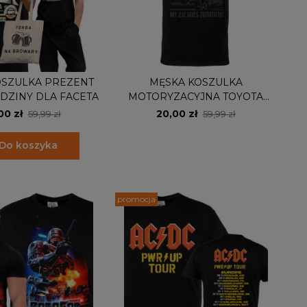
OSZULKA PREZENT
MĘSKA KOSZULKA
DZINY DLA FACETA
MOTORYZACYJNA TOYOTA
SUPRA POEMS
00 zł
20,00 zł
59,99 zł
59,99 zł
Do koszyka
promocja