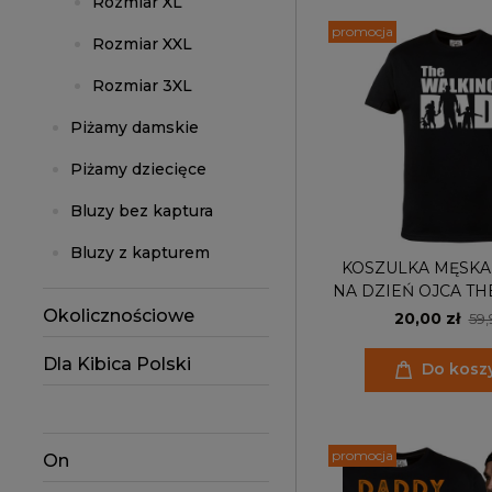
Rozmiar XL
promocja
Rozmiar XXL
Rozmiar 3XL
Piżamy damskie
Piżamy dziecięce
Bluzy bez kaptura
Bluzy z kapturem
KOSZULKA MĘSKA
NA DZIEŃ OJCA T
DAD
Okolicznościowe
20,00 zł
59,
Dla Kibica Polski
Do kosz
promocja
On