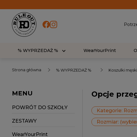
Potrz
% WYPRZEDAŻ %
WearYourPrint
Strona główna
% WYPRZEDAŻ %
Koszulki męsk
MENU
Opcje prze
POWRÓT DO SZKOŁY
Kategorie: Rozm
ZESTAWY
Rozmiar: (wybie
WearYourPrint