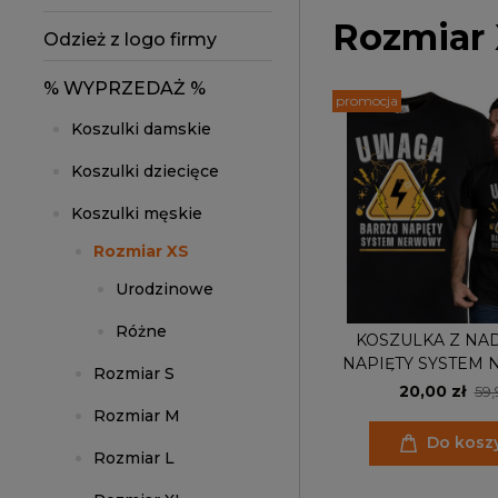
Rozmiar
Odzież z logo firmy
% WYPRZEDAŻ %
promocja
Koszulki damskie
Koszulki dziecięce
Koszulki męskie
Rozmiar XS
Urodzinowe
Różne
KOSZULKA Z NA
NAPIĘTY SYSTEM
Rozmiar S
ŚMIESZNY PREZ
20,00 zł
59,
FACETA
Rozmiar M
Do kosz
Rozmiar L