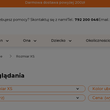
Darmowa dostawa powyżej 200zł
ebujesz pomocy? Skontaktuj się z nami!
Tel.:
792 200 046
Email.
On
Ona
Dziecko
Okolicznośc
ie
Rozmiar XS
glądania
iar XS
Kolor ubr
rz)
Cena: (w