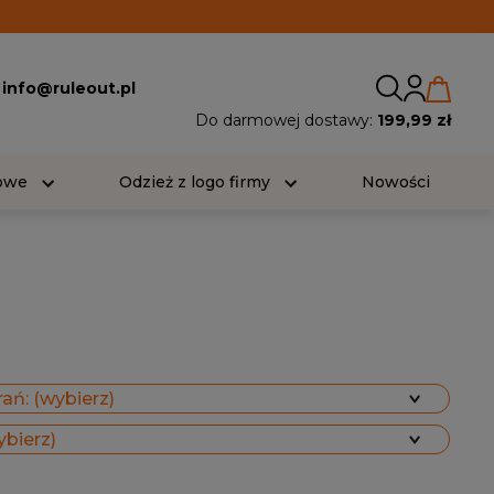
:
info@ruleout.pl
Do darmowej dostawy:
199,99 zł
iowe
Odzież z logo firmy
Nowości
ań: (wybierz)
ybierz)