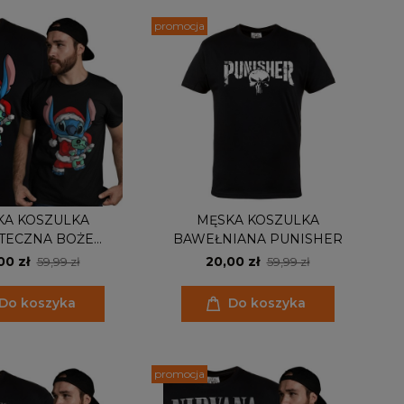
promocja
KA KOSZULKA
MĘSKA KOSZULKA
TECZNA BOŻE
BAWEŁNIANA PUNISHER
ZENIE STITCH
00 zł
20,00 zł
59,99 zł
59,99 zł
Do koszyka
Do koszyka
promocja