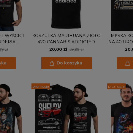
1 WYŚCIGI
KOSZULKA MARIHUANA ZIOŁO
MĘSKA K
UDERIA
420 CANNABIS ADDICTED
NA 40 URO
 LEWIS
20,00 zł
20,
99 zł
59,99 zł
N
yka
Do koszyka
promocja
promocja