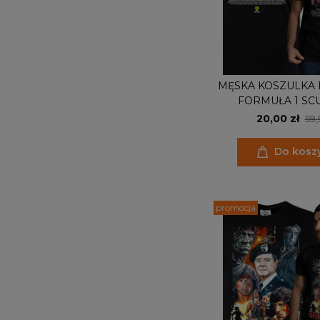
MĘSKA KOSZULKA F
FORMUŁA 1 SC
FERRARI TEAM
20,00 zł
59,
HAMILTO
Do kosz
promocja