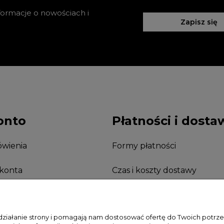
nformacje o nowościach i
Zapisz się
onto
Płatności i dosta
wienia
Formy płatności
 konta
Czas i koszty dostawy
nia
 działanie strony i pomagają nam dostosować ofertę do Twoich potr