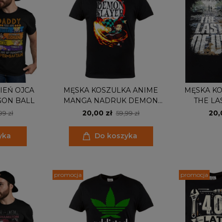
IEŃ OJCA
MĘSKA KOSZULKA ANIME
MĘSKA K
GON BALL
MANGA NADRUK DEMON
THE LA
SLAYER
20,00 zł
20,
99 zł
59,99 zł
yka
Do koszyka
promocja
promocja