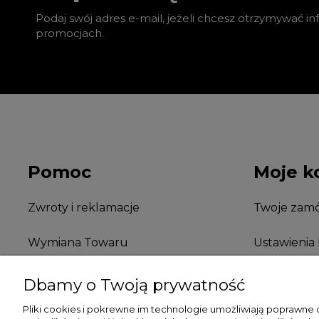
Podaj swój adres e-mail, jeżeli chcesz otrzymywać i
promocjach.
Pomoc
Moje k
Zwroty i reklamacje
Twoje zamó
Wymiana Towaru
Ustawienia
FAQ
Przechowal
Dbamy o Twoją prywatność
Pliki cookies i pokrewne im technologie umożliwiają poprawne