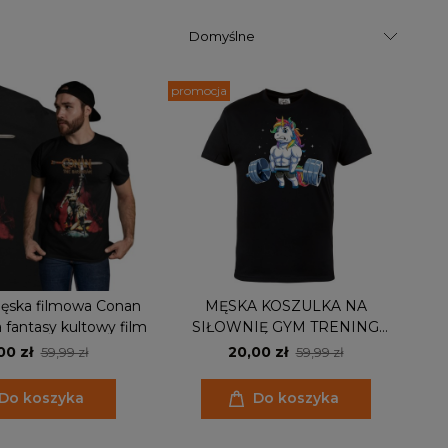
promocja
ęska filmowa Conan
MĘSKA KOSZULKA NA
 fantasy kultowy film
SIŁOWNIĘ GYM TRENING
JEDNOROŻEC
00 zł
20,00 zł
59,99 zł
59,99 zł
Do koszyka
Do koszyka