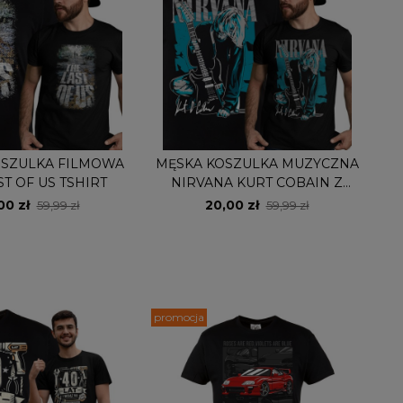
OSZULKA FILMOWA
MĘSKA KOSZULKA MUZYCZNA
ST OF US TSHIRT
NIRVANA KURT COBAIN Z
GITARĄ VINTAGE
00 zł
20,00 zł
59,99 zł
59,99 zł
promocja