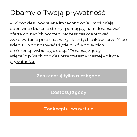
Pomoc
Dbamy o Twoją prywatność
Moje konto
Pliki cookies i pokrewne im technologie umożliwiają
poprawne działanie strony i pomagają nam dostosować
Płatności i dostawa
ofertę do Twoich potrzeb. Możesz zaakceptować
wykorzystanie przez nas wszystkich tych plików i przejść do
O nas
sklepu lub dostosować użycie plików do swoich
preferencji, wybierając opcję "Dostosuj zgody".
Więcej o plikach cookies przeczytasz w naszej Polityce
prywatności.
Zaakceptuj tylko niezbędne
Koszulki z nadrukiem | Sklep internetowy Rule Out
ul. Powstańców Wielkopolskich 35/1
Dostosuj zgody
64-020 Czempiń
info@ruleout.pl
Tel.: 792 200 046
Zaakceptuj wszystkie
NIP: 6981842203
REGON: 365373965
Pokaż pełną wersję strony