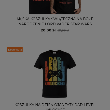
MĘSKA KOSZULKA ŚWIĄTECZNA NA BOŻE
NARODZENIE LORD VADER STAR WARS
GWIEZDNE WOJNY
20,00 zł
59,99 zł
promocja
KOSZULKA NA DZIEŃ OJCA TATY DAD LEVEL