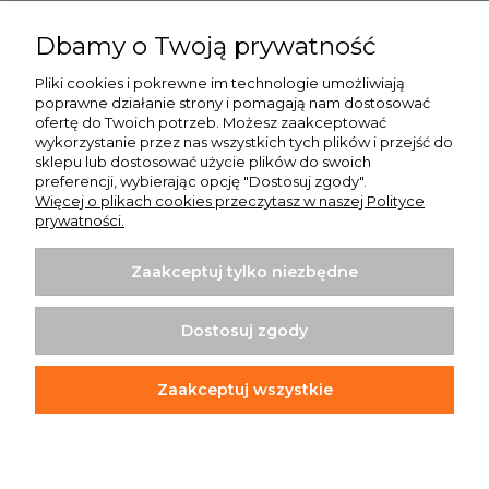
Pomoc
Dbamy o Twoją prywatność
Moje konto
Pliki cookies i pokrewne im technologie umożliwiają
poprawne działanie strony i pomagają nam dostosować
Płatności i dostawa
ofertę do Twoich potrzeb. Możesz zaakceptować
wykorzystanie przez nas wszystkich tych plików i przejść do
O nas
sklepu lub dostosować użycie plików do swoich
preferencji, wybierając opcję "Dostosuj zgody".
Więcej o plikach cookies przeczytasz w naszej Polityce
prywatności.
Zaakceptuj tylko niezbędne
Koszulki z nadrukiem | Sklep internetowy Rule Out
ul. Powstańców Wielkopolskich 35/1
Dostosuj zgody
64-020 Czempiń
info@ruleout.pl
Tel.: 792 200 046
Zaakceptuj wszystkie
NIP: 6981842203
REGON: 365373965
Pokaż pełną wersję strony