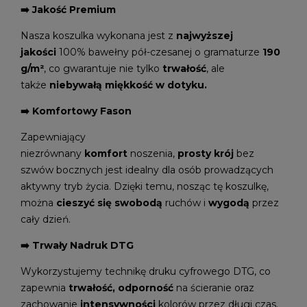
➡️ Jakość Premium
Nasza koszulka wykonana jest z
najwyższej
jakości
100% bawełny pół-czesanej o gramaturze
190
g/m²
, co gwarantuje nie tylko
trwałość
, ale
także
niebywałą miękkość w dotyku.
➡️ Komfortowy Fason
Zapewniający
niezrównany
komfort
noszenia,
prosty krój
bez
szwów bocznych jest idealny dla osób prowadzących
aktywny tryb życia. Dzięki temu, nosząc tę koszulkę,
można
cieszyć się swobodą
ruchów i
wygodą
przez
cały dzień.
➡️ Trwały Nadruk DTG
Wykorzystujemy technikę druku cyfrowego DTG, co
zapewnia
trwałość, odporność
na ścieranie oraz
zachowanie
intensywności
kolorów przez długi czas.