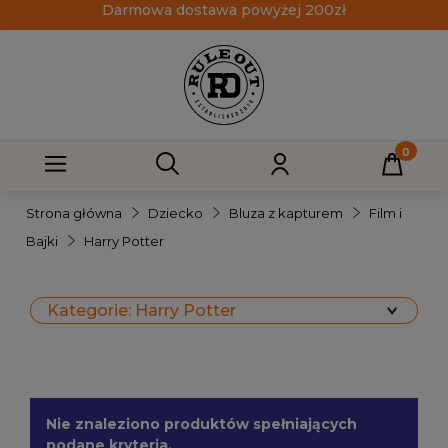
Darmowa dostawa powyżej 200zł
Strona główna
Dziecko
Bluza z kapturem
Film i
Bajki
Harry Potter
Kategorie: Harry Potter
Nie znaleziono produktów spełniających
podane kryteria.