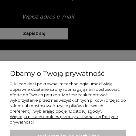
Zapisz się
Pomoc
Dbamy o Twoją prywatność
Moje konto
Pliki cookies i pokrewne im technologie umożliwiają
poprawne działanie strony i pomagają nam dostosować
Płatności i dostawa
ofertę do Twoich potrzeb. Możesz zaakceptować
wykorzystanie przez nas wszystkich tych plików i przejść do
O nas
sklepu lub dostosować użycie plików do swoich
preferencji, wybierając opcję "Dostosuj zgody".
Więcej o plikach cookies przeczytasz w naszej Polityce
prywatności.