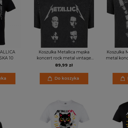
ALLICA
Koszulka Metallica męska
Koszulka M
SKA 10
koncert rock metal vintage
metal konc
prezent efekt sprania
ef
89,99 zł
yka
Do koszyka