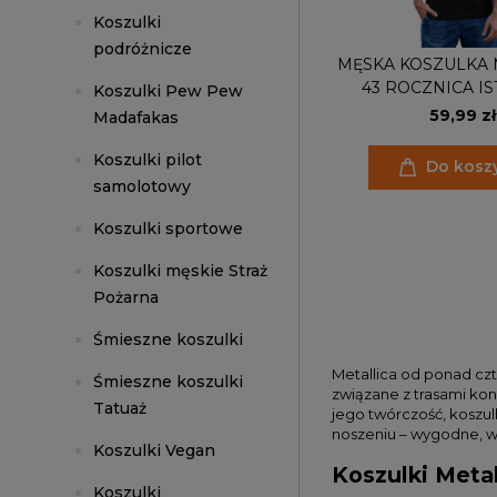
Koszulki
podróżnicze
MĘSKA KOSZULKA
43 ROCZNICA IS
Koszulki Pew Pew
ZESPOŁU MET
59,99 zł
Madafakas
AUTOG
Koszulki pilot
Do kosz
samolotowy
Koszulki sportowe
Koszulki męskie Straż
Pożarna
Śmieszne koszulki
Metallica od ponad cz
Śmieszne koszulki
związane z trasami kon
Tatuaż
jego twórczość, koszu
noszeniu – wygodne, wy
Koszulki Vegan
Koszulki Meta
Koszulki