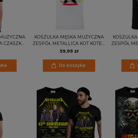
 MUZYCZNA
KOSZULKA MĘSKA MUZYCZNA
KOSZULKA
A CZASZKA
ZESPÓŁ METALLICA KOT KOTEK
ZESPÓŁ ME
IECZEM
METALLICAT
M
59,99 zł
yka
Do koszyka