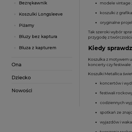
Bezrękawnik
modele vintage z
koszulki z grafi
Koszulki Longsleeve
oryginalne proj
Piżamy
Tak szeroki wybór spra
Bluzy bez kaptura
przygodę z twórczości
Kiedy sprawdzą
Bluza z kapturem
Koszulka z motywem ul
Ona
koncerty czy festiwal
Koszulki Metallica świe
Dziecko
koncertów i wy
Nowości
festiwali rockow
codziennych wyjś
spotkań ze znaj
wyjazdów i waka
tworzenia rockow