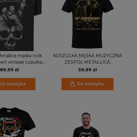
etallica męska rock
KOSZULKA MĘSKA MUZYCZNA
ert vintage czaszka
ZESPÓŁ METALLICA
ekt sprania
AUTOGRAFY THANK YOU FOR
89,99 zł
59,99 zł
THE MEMORIES
Do koszyka
Do koszyka