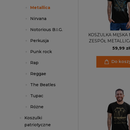
Metallica
Nirvana
Notorious B.I.G.
KOSZULKA MĘSKA
Perkusja
ZESPÓŁ METALLIC
SZKIELET Z M
59,99 zł
Punk rock
Do kosz
Rap
Reggae
The Beatles
Tupac
Różne
Koszulki
patriotyczne