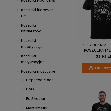
Koszulki Hooligans
Koszulki kierowca
tira
Koszulki
lotniarstwo
Koszulki
KOSZULKA MET
motoryzacja
KOSZULKA MĘ
Koszulki
59,99 zł
motywacyjne
Do kosz
Koszulki muzyczne
Depeche Mode
DMX
Ed Sheeran
Marshmello