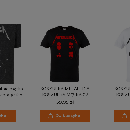
gitara męska
KOSZULKA METALLICA
KOSZU
vintage fan
KOSZULKA MĘSKA 02
KOSZU
id wash
59,99 zł
yka
Do koszyka