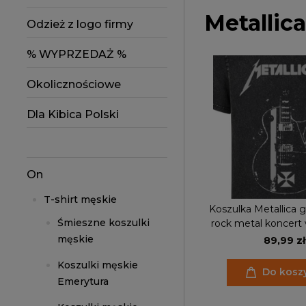
Metallica
Odzież z logo firmy
% WYPRZEDAŻ %
Okolicznościowe
Dla Kibica Polski
On
T-shirt męskie
Koszulka Metallica 
Śmieszne koszulki
rock metal koncert 
efekt sprania ac
męskie
89,99 zł
Koszulki męskie
Do kosz
Emerytura