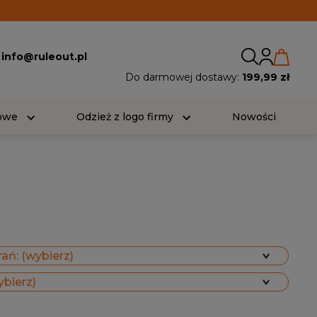
:
info@ruleout.pl
Do darmowej dostawy:
199,99 zł
iowe
Odzież z logo firmy
Nowości
ań: (wybierz)
ybierz)