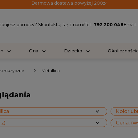
Darmowa dostawa powyżej 200zł
ebujesz pomocy? Skontaktuj się z nami!
Tel.:
792 200 046
Email.
On
Ona
Dziecko
Okolicznośc
ki muzyczne
Metallica
glądania
lica
Kolor ubr
rz)
Cena: (w