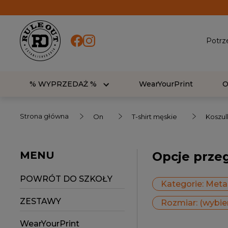
Potrz
% WYPRZEDAŻ %
WearYourPrint
Strona główna
On
T-shirt męskie
Koszul
MENU
Opcje prze
POWRÓT DO SZKOŁY
Kategorie: Metal
ZESTAWY
Rozmiar: (wybie
WearYourPrint