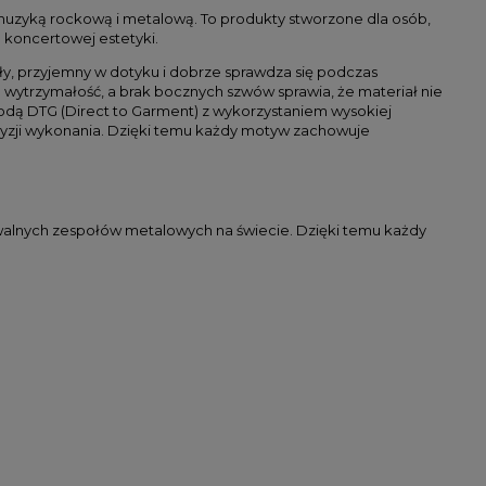
j muzyką rockową i metalową. To produkty stworzone dla osób,
 koncertowej estetyki.
ły, przyjemny w dotyku i dobrze sprawdza się podczas
 wytrzymałość, a brak bocznych szwów sprawia, że materiał nie
etodą DTG (Direct to Garment) z wykorzystaniem wysokiej
recyzji wykonania. Dzięki temu każdy motyw zachowuje
walnych zespołów metalowych na świecie. Dzięki temu każdy