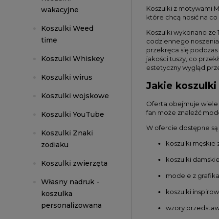
Koszulki z motywami Me
wakacyjne
które chcą nosić na co
Koszulki Weed
Koszulki wykonano ze 1
time
codziennego noszenia. 
przekręca się podczas 
Koszulki Whiskey
jakości tuszy, co prze
estetyczny wygląd prze
Koszulki wirus
Jakie koszulki
Koszulki wojskowe
Oferta obejmuje wiele
fan może znaleźć mod
Koszulki YouTube
W ofercie dostępne są
Koszulki Znaki
koszulki męskie 
zodiaku
koszulki damski
Koszulki zwierzęta
modele z grafik
Własny nadruk -
koszulki inspiro
koszulka
personalizowana
wzory przedstawi