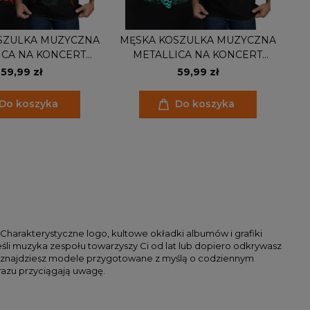
SZULKA MUZYCZNA
MĘSKA KOSZULKA MUZYCZNA
ICA NA KONCERT
METALLICA NA KONCERT
CZACHA
CZACHA
59,99 zł
59,99 zł
Do koszyka
Do koszyka
harakterystyczne logo, kultowe okładki albumów i grafiki
śli muzyka zespołu towarzyszy Ci od lat lub dopiero odkrywasz
cie znajdziesz modele przygotowane z myślą o codziennym
razu przyciągają uwagę.