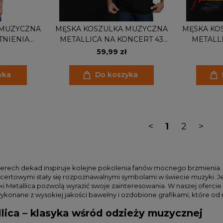
 MUZYCZNA
MĘSKA KOSZULKA MUZYCZNA
MĘSKA KO
TNIENIA
METALLICA NA KONCERT 43
METALL
ALLICA
ROCZNICA ISTNIENIA ZESPOŁU
59,99 zł
RAFY 1981-2024
1981-2024
yka
Do koszyka
<
1
2
>
terech dekad inspiruje kolejne pokolenia fanów mocnego brzmienia. C
certowymi stały się rozpoznawalnymi symbolami w świecie muzyki. Je
lki Metallica pozwolą wyrazić swoje zainteresowania. W naszej ofer
konane z wysokiej jakości bawełny i ozdobione grafikami, które od 
llica – klasyka wśród odzieży muzycznej