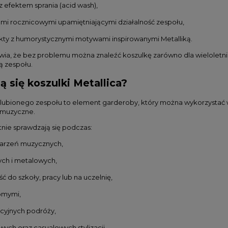
 efektem sprania (acid wash),
kami rocznicowymi upamiętniającymi działalność zespołu,
ekty z humorystycznymi motywami inspirowanymi Metalliką.
wia, że bez problemu można znaleźć koszulkę zarówno dla wieloletnie
ą zespołu.
 się koszulki Metallica?
ubionego zespołu to element garderoby, który można wykorzystać w 
e muzyczne.
tnie sprawdzają się podczas:
darzeń muzycznych,
ych i metalowych,
ć do szkoły, pracy lub na uczelnię,
omymi,
cyjnych podróży,
ych oraz casualowych stylizacji.