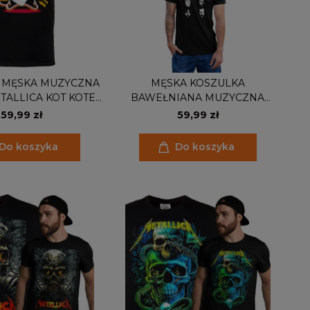
 MĘSKA MUZYCZNA
MĘSKA KOSZULKA
TALLICA KOT KOTEK
BAWEŁNIANA MUZYCZNA
ETALLICAT
METALLICA
59,99 zł
59,99 zł
Do koszyka
Do koszyka