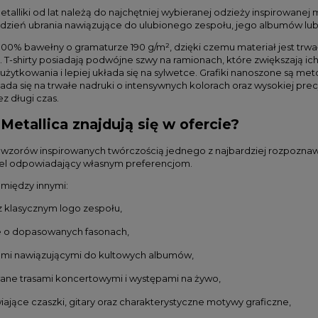
talliki od lat należą do najchętniej wybieranej odzieży inspirowane
 dzień ubrania nawiązujące do ulubionego zespołu, jego albumów lub
00% bawełny o gramaturze 190 g/m², dzięki czemu materiał jest trwa
T-shirty posiadają podwójne szwy na ramionach, które zwiększają ich
użytkowania i lepiej układa się na sylwetce. Grafiki nanoszone są m
kłada się na trwałe nadruki o intensywnych kolorach oraz wysokiej p
z długi czas.
 Metallica znajdują się w ofercie?
 wzorów inspirowanych twórczością jednego z najbardziej rozpozna
el odpowiadający własnym preferencjom.
 między innymi:
z klasycznym logo zespołu,
e o dopasowanych fasonach,
ami nawiązującymi do kultowych albumów,
wane trasami koncertowymi i występami na żywo,
ające czaszki, gitary oraz charakterystyczne motywy graficzne,