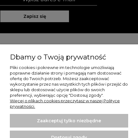
Zapisz się
Pomoc
Dbamy o Twoją prywatność
Moje konto
Pliki cookies i pokrewne im technologie umożliwiają
poprawne działanie strony i pomagają nam dostosować
Płatności i dostawa
ofertę do Twoich potrzeb. Możesz zaakceptować
wykorzystanie przez nas wszystkich tych plików i przejść do
O nas
sklepu lub dostosować użycie plików do swoich
preferencji, wybierając opcję "Dostosuj zgody".
Więcej o plikach cookies przeczytasz w naszej Polityce
prywatności.
Zaakceptuj tylko niezbędne
Koszulki z nadrukiem | Sklep internetowy Rule Out
ul. Powstańców Wielkopolskich 35/1
Dostosuj zgody