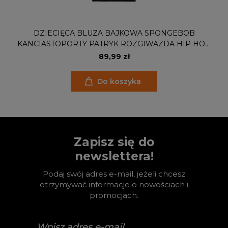
DZIECIĘCA BLUZA BAJKOWA SPONGEBOB
KANCIASTOPORTY PATRYK ROZGIWAZDA HIP HOP
MUSIC
89,99 zł
Do koszyka
Zapisz się do
newslettera!
Podaj swój adres e-mail, jeżeli chcesz
otrzymywać informacje o nowościach i
promocjach.