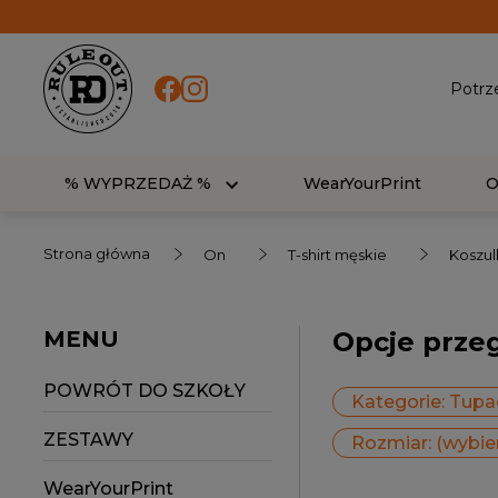
Potrz
% WYPRZEDAŻ %
WearYourPrint
Strona główna
On
T-shirt męskie
Koszul
MENU
Opcje prze
POWRÓT DO SZKOŁY
Kategorie: Tupa
ZESTAWY
Rozmiar: (wybie
WearYourPrint