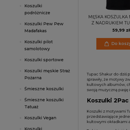
Koszulki
podróżnicze
MĘSKA KOSZULKA
Z NADRUKIEM TU
Koszulki Pew Pew
RAPER POETIC 
59,99 zł
Madafakas
Koszulki pilot
Do kosz
samolotowy
Koszulki sportowe
Koszulki męskie Straż
Tupac Shakur do dziś p
Pożarna
sprawiły, że motywy zw
kultowych albumów, cha
Śmieszne koszulki
swoją muzyczną pasję i 
Koszulki 2Pac
Śmieszne koszulki
Tatuaż
Koszulki z motywami T
przedstawiające jedneg
Koszulki Vegan
kultowymi okładkami a
Koszulki