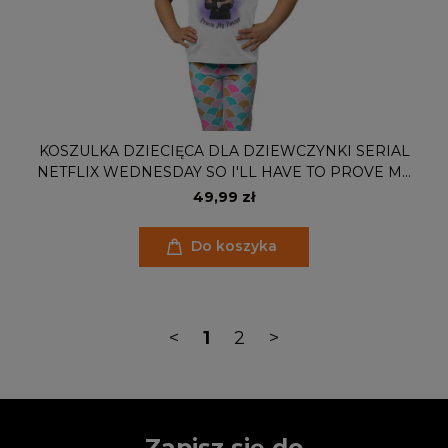
KOSZULKA DZIECIĘCA DLA DZIEWCZYNKI SERIAL
NETFLIX WEDNESDAY SO I'LL HAVE TO PROVE MY
POWER
49,99 zł
Do koszyka
<
1
2
>
Zapisz się do