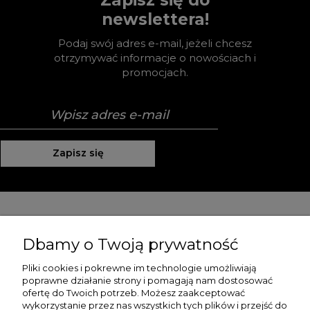
newslettera!
Podaj swój adres e-mail, jeżeli chcesz
otrzymywać informacje o nowościach i
promocjach.
Zapisz się
Pomoc
Dbamy o Twoją prywatność
Moje konto
Pliki cookies i pokrewne im technologie umożliwiają
poprawne działanie strony i pomagają nam dostosować
Płatności i dostawa
ofertę do Twoich potrzeb. Możesz zaakceptować
wykorzystanie przez nas wszystkich tych plików i przejść do