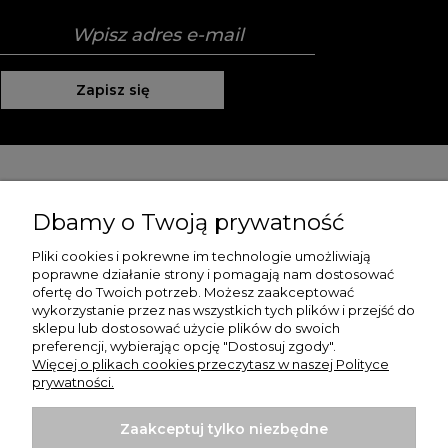
Zapisz się
Pomoc
Dbamy o Twoją prywatność
Moje konto
Pliki cookies i pokrewne im technologie umożliwiają
poprawne działanie strony i pomagają nam dostosować
Płatności i dostawa
ofertę do Twoich potrzeb. Możesz zaakceptować
wykorzystanie przez nas wszystkich tych plików i przejść do
O nas
sklepu lub dostosować użycie plików do swoich
preferencji, wybierając opcję "Dostosuj zgody".
Więcej o plikach cookies przeczytasz w naszej Polityce
prywatności.
Zaakceptuj tylko niezbędne