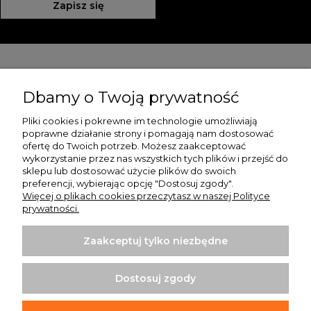
Zapisz się
Pomoc
Dbamy o Twoją prywatność
Moje konto
Pliki cookies i pokrewne im technologie umożliwiają
poprawne działanie strony i pomagają nam dostosować
Płatności i dostawa
ofertę do Twoich potrzeb. Możesz zaakceptować
wykorzystanie przez nas wszystkich tych plików i przejść do
O nas
sklepu lub dostosować użycie plików do swoich
preferencji, wybierając opcję "Dostosuj zgody".
Więcej o plikach cookies przeczytasz w naszej Polityce
prywatności.
Zaakceptuj tylko niezbędne
Koszulki z nadrukiem | Sklep internetowy Rule Out
ul. Powstańców Wielkopolskich 35/1
Dostosuj zgody
64-020 Czempiń
info@ruleout.pl
Tel.: 792 200 046