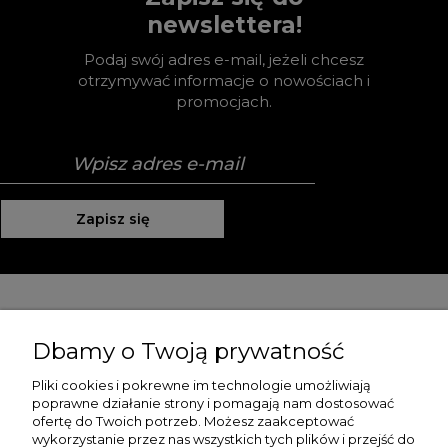
newslettera!
Podaj swój adres e-mail, jeżeli chcesz
otrzymywać informacje o nowościach i
promocjach.
Zapisz się
Pomoc
Dbamy o Twoją prywatność
Moje konto
Pliki cookies i pokrewne im technologie umożliwiają
poprawne działanie strony i pomagają nam dostosować
Płatności i dostawa
ofertę do Twoich potrzeb. Możesz zaakceptować
wykorzystanie przez nas wszystkich tych plików i przejść do