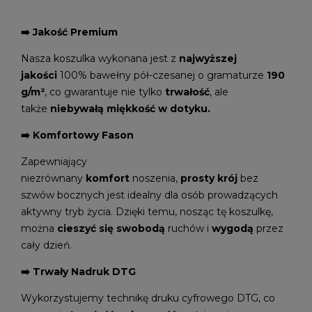
➡️ Jakość Premium
Nasza koszulka wykonana jest z
najwyższej
jakości
100% bawełny pół-czesanej o gramaturze
190
g/m²
, co gwarantuje nie tylko
trwałość
, ale
także
niebywałą miękkość w dotyku.
➡️ Komfortowy Fason
Zapewniający
niezrównany
komfort
noszenia,
prosty krój
bez
szwów bocznych jest idealny dla osób prowadzących
aktywny tryb życia. Dzięki temu, nosząc tę koszulkę,
można
cieszyć się swobodą
ruchów i
wygodą
przez
cały dzień.
➡️ Trwały Nadruk DTG
Wykorzystujemy technikę druku cyfrowego DTG, co