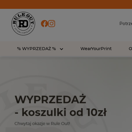
Potrz
% WYPRZEDAŻ %
WearYourPrint