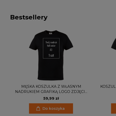
Bestsellery
LA
MĘSKA KOSZULKA Z WŁASNYM
KOSZUL
A
NADRUKIEM GRAFIKĄ LOGO ZDJĘCIE
RÓŻNE KOLORY
59,99 zł
Do koszyka