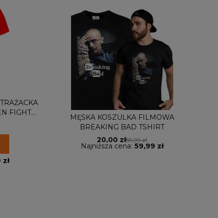
STRAŻACKA
KO
N FIGHT
D
MĘSKA KOSZULKA FILMOWA
BREAKING BAD TSHIRT
20,00 zł
59,99 zł
Najniższa cena:
59,99 zł
 zł