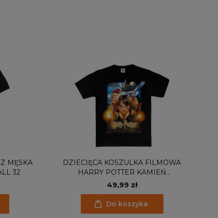
 Z MĘSKA
DZIECIĘCA KOSZULKA FILMOWA
MĘ
LL 32
HARRY POTTER KAMIEŃ
A
FILOZOFICZNY HOGWART
49,99 zł
DUMBLEDORE
Do koszyka