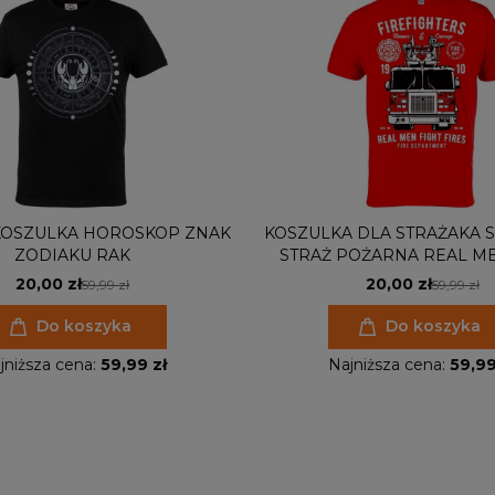
KOSZULKA HOROSKOP ZNAK
KOSZULKA DLA STRAŻAKA 
ZODIAKU RAK
STRAŻ POŻARNA REAL ME
FIRES
20,00 zł
20,00 zł
59,99 zł
59,99 zł
Do koszyka
Do koszyka
jniższa cena:
59,99 zł
Najniższa cena:
59,99