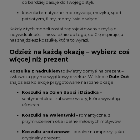
co bardziej pasuje do Twojego stylu,
koszulki tematyczne: motoryzacja, muzyka, sport,
patriotyzm, filmy, memy i wiele więcej.
Każdy z tych modeli został zaprojektowany z myślą o
indywidualności – niezależnie od tego, co Cię inspiruje, u
nas znajdziesz koszulkę, która to wyrazi.
Odzież na każdą okazję – wybierz coś
więcej niż prezent
Koszulka z nadrukiem
to świetny pomysł na prezent –
zwłaszcza gdy ma wyjątkowy przekaz. W sklepie
Rule Out
znajdziesz kolekcje przygotowane na różne okazje:
Koszulki na Dzień Babci i Dziadka
–
sentymentalne i zabawne wzory, które wywołują
uśmiech.
Koszulki na Walentynki
– romantyczne, z
przymrużeniem oka i pełne miłosnych motywów.
Koszulki urodzinowe
– idealne na imprezy i jako
oryginalny prezent.