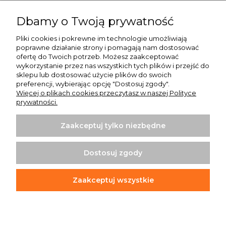
Pomoc
Dbamy o Twoją prywatność
Moje konto
Pliki cookies i pokrewne im technologie umożliwiają
poprawne działanie strony i pomagają nam dostosować
Płatności i dostawa
ofertę do Twoich potrzeb. Możesz zaakceptować
wykorzystanie przez nas wszystkich tych plików i przejść do
O nas
sklepu lub dostosować użycie plików do swoich
preferencji, wybierając opcję "Dostosuj zgody".
Więcej o plikach cookies przeczytasz w naszej Polityce
prywatności.
Zaakceptuj tylko niezbędne
Koszulki z nadrukiem | Sklep internetowy Rule Out
ul. Powstańców Wielkopolskich 35/1
Dostosuj zgody
64-020 Czempiń
info@ruleout.pl
Tel.: 792 200 046
Zaakceptuj wszystkie
NIP: 6981842203
REGON: 365373965
Pokaż pełną wersję strony