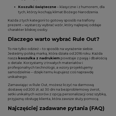
Koszulki świąteczne
– klasyczne i z humorem, dla
tych, którzy kochają klimat Bożego Narodzenia.
Każda z tych kategorii to gotowy sposób na trafiony
prezent – wystarczy wybrać wzór, który najlepiej oddaje
charakter bliskiej osoby.
Dlaczego warto wybrać Rule Out?
To nie tylko odzież – to sposób na wyrażenie siebie.
Jesteśmy polską marką, która działa od 2016 roku. Każda
nasza
koszulka z nadrukiem
powstaje z pasją i dbałością
o detale. Korzystamy z trwałych materiałów i
profesjonalnych technologii, a wzory projektujemy
samodzielnie – dzięki temu kupujesz coś naprawdę
unikalnego.
Zamawiając w Rule Out, możesz liczyć na darmową
dostawę od 200 zł, aż 30 dni na bezproblemowy zwrot,
setki unikalnych wzorów z opcją personalizacji oraz szybką,
przyjazną obsługę klienta, która zawsze służy pomocą.
Najczęściej zadawane pytania (FAQ)